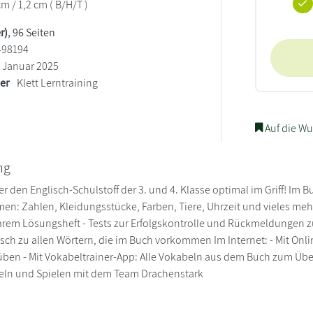
cm / 1,2 cm ( B/H/T )
r)
, 96 Seiten
498194
Januar 2025
ler
Klett Lerntraining
Auf die Wu
ng
r den Englisch-Schulstoff der 3. und 4. Klasse optimal im Griff! Im 
en: Zahlen, Kleidungsstücke, Farben, Tiere, Uhrzeit und vieles mehr
m Lösungsheft - Tests zur Erfolgskontrolle und Rückmeldungen zum
tsch zu allen Wörtern, die im Buch vorkommen Im Internet: - Mit O
ben - Mit Vokabeltrainer-App: Alle Vokabeln aus dem Buch zum Üb
teln und Spielen mit dem Team Drachenstark