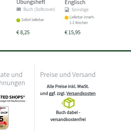
Übungsheft
Englisch
Ausgabe
Buch (Softcover)
Sonstige
Buch 
Lieferbar innerhalb von
Lieferba
Sofort lieferbar
1-2 Wochen
1-2 Woc
€
8,25
€
15,95
€
24,99
kate und
Preise und Versand
chnungen
Alle Preise inkl. MwSt.
und ggf. zzgl.
Versandkosten
Buch dabei -
versandkostenfrei