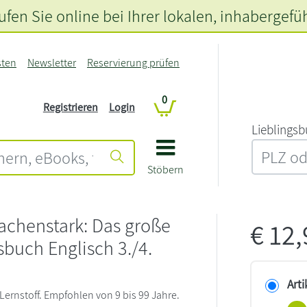
fen Sie online bei Ihrer lokalen
, inhabergefü
sten
Newsletter
Reservierung prüfen
0
Registrieren
Login
L‍i‍e‍b‍l‍i‍n‍g‍s‍b
Stöbern
achenstark: Das große
€
12
sbuch Englisch 3./4.
Arti
Lernstoff. Empfohlen von 9 bis 99 Jahre.