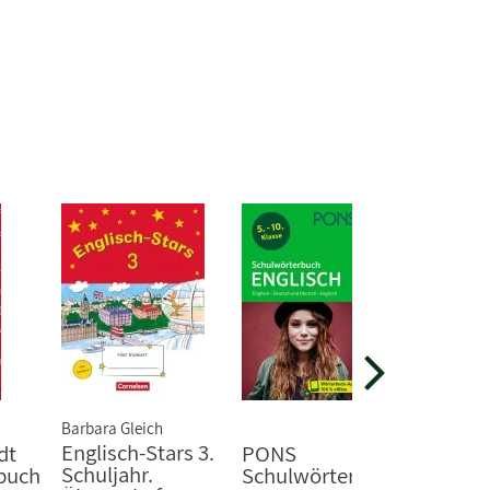
Barbara Gleich
Englisch-Stars 3.
dt
PONS
Oxford
Schuljahr.
buch
Schulwörterbuch
Wörter