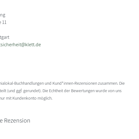
ing
e 11
tgart
sicherheit@klett.de
enialokal-Buchhandlungen und Kund*innen-Rezensionen zusammen. Die
ilt (und ggf. gerundet). Die Echtheit der Bewertungen wurde von uns
 nur mit Kundenkonto möglich.
ne Rezension