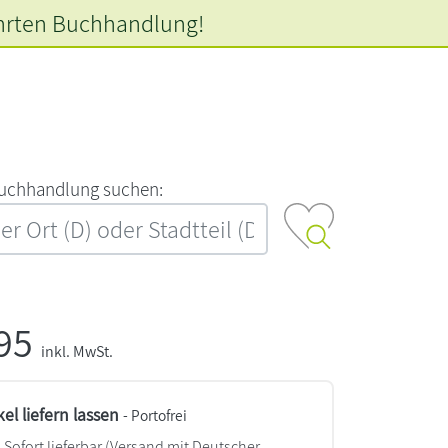
hrten
Buchhandlung!
‍u‍c‍h‍h‍a‍n‍d‍l‍u‍n‍g‍ ‍s‍u‍c‍h‍e‍n‍:‍
,95
inkl. MwSt.
kel liefern lassen
- Portofrei
Sofort lieferbar
(Versand mit Deutscher