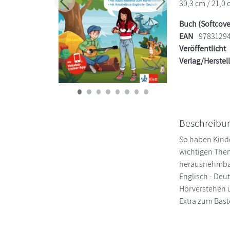
30,3 cm / 21,0 
Zurück
Weiter
Buch (Softcove
EAN
9783129
Veröffentlicht
Verlag/Herstel
Beschreibu
So haben Kinde
wichtigen Them
herausnehmbare
Englisch - Deu
Hörverstehen ü
Extra zum Bas