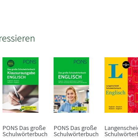
ressieren
PONS Das große
PONS Das große
Langenschei
Schulwörterbuch
Schulwörterbuch
Schulwörter