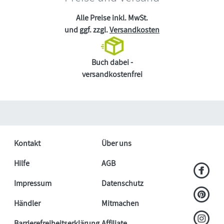
Alle Preise inkl. MwSt.
und ggf. zzgl.
Versandkosten
Buch dabei -
versandkostenfrei
Kontakt
Über uns
Hilfe
AGB
Impressum
Datenschutz
Händler
Mitmachen
Barrierefreiheitserklärung
Affiliate