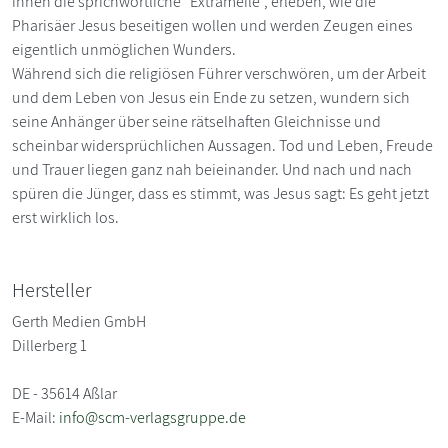
ihnen die sprichwörtliche "Extrameile", erleben, wie die
Pharisäer Jesus beseitigen wollen und werden Zeugen eines
eigentlich unmöglichen Wunders.
Während sich die religiösen Führer verschwören, um der Arbeit
und dem Leben von Jesus ein Ende zu setzen, wundern sich
seine Anhänger über seine rätselhaften Gleichnisse und
scheinbar widersprüchlichen Aussagen. Tod und Leben, Freude
und Trauer liegen ganz nah beieinander. Und nach und nach
spüren die Jünger, dass es stimmt, was Jesus sagt: Es geht jetzt
erst wirklich los.
Hersteller
Gerth Medien GmbH
Dillerberg 1
DE - 35614 Aßlar
E-Mail:
info@scm-verlagsgruppe.de