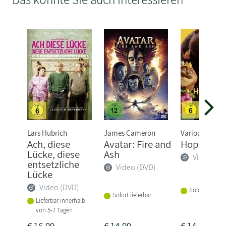
Lars Hubrich
James Cameron
Various
Ach, diese
Avatar: Fire and
Hoppers
Lücke, diese
Ash
Video (DV
entsetzliche
Video (DVD)
Lücke
Video (DVD)
Sofort lieferba
Sofort lieferbar
Lieferbar innerhalb
von 5-7 Tagen
€
16,99
€
14,99
€
14,99