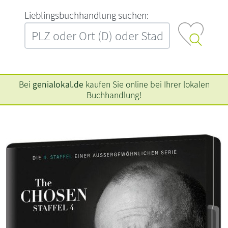
L‍i‍e‍b‍l‍i‍n‍g‍s‍b‍u‍c‍h‍h‍a‍n‍d‍l‍u‍n‍g‍ ‍s‍u‍c‍h‍e‍n‍:‍
Bei
genialokal.de
kaufen Sie online bei Ihrer lokalen
Buchhandlung!