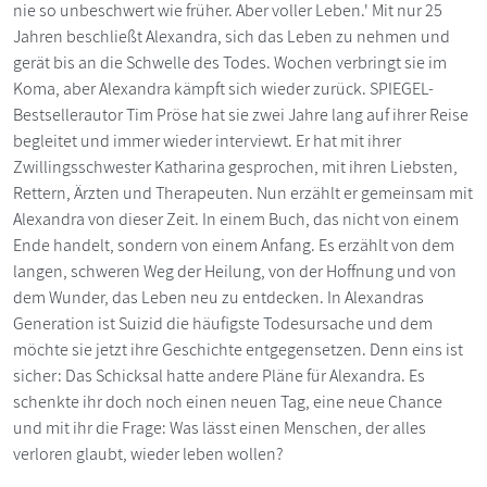
nie so unbeschwert wie früher. Aber voller Leben.' Mit nur 25
Jahren beschließt Alexandra, sich das Leben zu nehmen und
gerät bis an die Schwelle des Todes. Wochen verbringt sie im
Koma, aber Alexandra kämpft sich wieder zurück. SPIEGEL-
Bestsellerautor Tim Pröse hat sie zwei Jahre lang auf ihrer Reise
begleitet und immer wieder interviewt. Er hat mit ihrer
Zwillingsschwester Katharina gesprochen, mit ihren Liebsten,
Rettern, Ärzten und Therapeuten. Nun erzählt er gemeinsam mit
Alexandra von dieser Zeit. In einem Buch, das nicht von einem
Ende handelt, sondern von einem Anfang. Es erzählt von dem
langen, schweren Weg der Heilung, von der Hoffnung und von
dem Wunder, das Leben neu zu entdecken. In Alexandras
Generation ist Suizid die häufigste Todesursache und dem
möchte sie jetzt ihre Geschichte entgegensetzen. Denn eins ist
sicher: Das Schicksal hatte andere Pläne für Alexandra. Es
schenkte ihr doch noch einen neuen Tag, eine neue Chance
und mit ihr die Frage: Was lässt einen Menschen, der alles
verloren glaubt, wieder leben wollen?