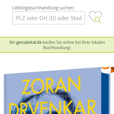
L‍i‍e‍b‍l‍i‍n‍g‍s‍b‍u‍c‍h‍h‍a‍n‍d‍l‍u‍n‍g‍ ‍s‍u‍c‍h‍e‍n‍:‍
Bei
genialokal.de
kaufen Sie online bei Ihrer lokalen
Buchhandlung!