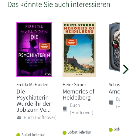
Das könnte Sie auch interessieren
Freida McFadden
Heinz Strunk
Sebastian Fitz
Die
Memories of
Amokspiel
Psychiaterin -
Heidelberg
Buch
Wurde ihr der
Buch
(Hardcove
Job zum Ve...
(Hardcover)
Buch (Softcover)
Sofort lieferba
Sofort lieferbar
Sofort lieferbar