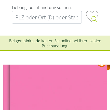
L‍i‍e‍b‍l‍i‍n‍g‍s‍b‍u‍c‍h‍h‍a‍n‍d‍l‍u‍n‍g‍ ‍s‍u‍c‍h‍e‍n‍:‍
Bei
genialokal.de
kaufen Sie online bei Ihrer lokalen
Buchhandlung!