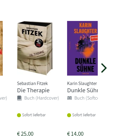
Sebastian Fitzek
Karin Slaughter
Leonie S
Die Therapie
Dunkle Sühne
Garou
ver)
Buch (Hardcover)
Buch (Softcover)
Buch 
Sofort lieferbar
Sofort lieferbar
Sofort li
€
25,00
€
14,00
€
14,00