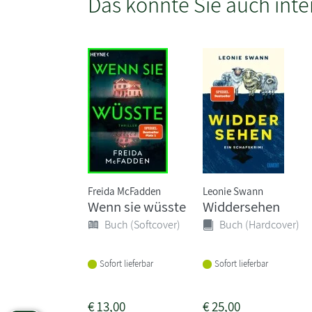
Das könnte Sie auch inte
Freida McFadden
Leonie Swann
Wenn sie wüsste
Widdersehen
Buch (Softcover)
Buch (Hardcover)
Sofort lieferbar
Sofort lieferbar
€
13,00
€
25,00