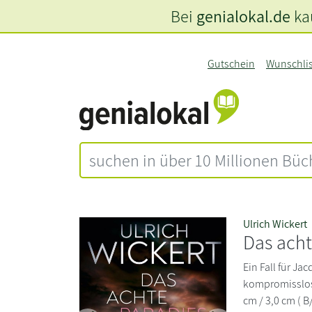
Bei
genialokal.de
kau
Gutschein
Wunschli
Ulrich Wickert
Das acht
Ein Fall für J
kompromisslos,
cm / 3,0 cm ( B