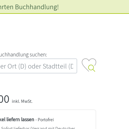
hrten
Buchhandlung!
‍u‍c‍h‍h‍a‍n‍d‍l‍u‍n‍g‍ ‍s‍u‍c‍h‍e‍n‍:‍
,00
inkl. MwSt.
kel liefern lassen
- Portofrei
Sofort lieferbar
(Versand mit Deutscher