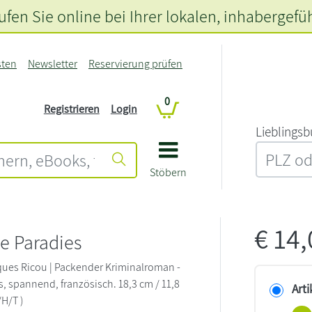
fen Sie online bei Ihrer lokalen
, inhabergefü
sten
Newsletter
Reservierung prüfen
0
Registrieren
Login
L‍i‍e‍b‍l‍i‍n‍g‍s‍b
Stöbern
€
14
e Paradies
acques Ricou | Packender Kriminalroman -
 spannend, französisch. 18,3 cm / 11,8
Arti
/H/T )