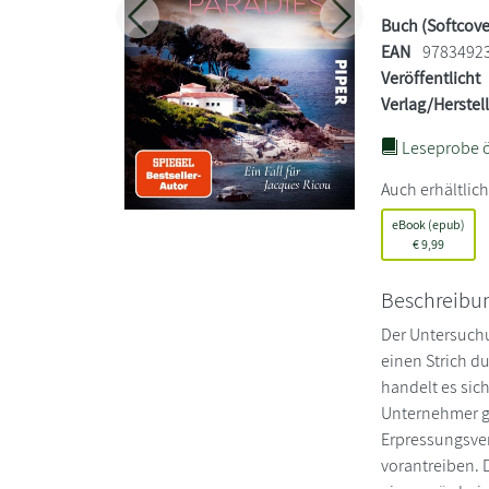
Buch (Softcove
Zurück
Weiter
EAN
9783492
Veröffentlicht
Verlag/Herstel
Leseprobe ö
Auch erhältlich
eBook (epub)
€
9,99
Beschreibu
Der Untersuchu
einen Strich d
handelt es sic
Unternehmer g
Erpressungsver
vorantreiben. D