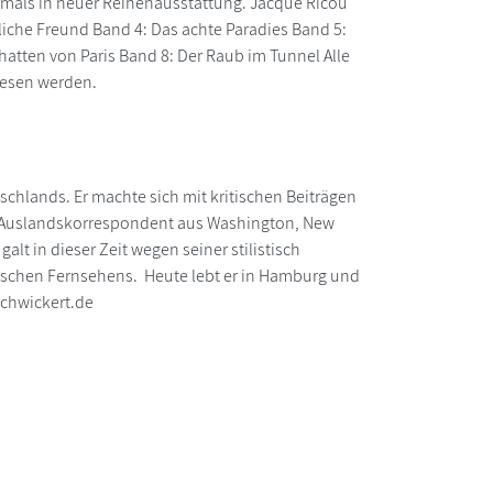
tmals in neuer Reihenausstattung. Jacque Ricou
zliche Freund Band 4: Das achte Paradies Band 5:
tten von Paris Band 8: Der Raub im Tunnel Alle
lesen werden.
tschlands. Er machte sich mit kritischen Beiträgen
D-Auslandskorrespondent aus Washington, New
lt in dieser Zeit wegen seiner stilistisch
eutschen Fernsehens. Heute lebt er in Hamburg und
ichwickert.de