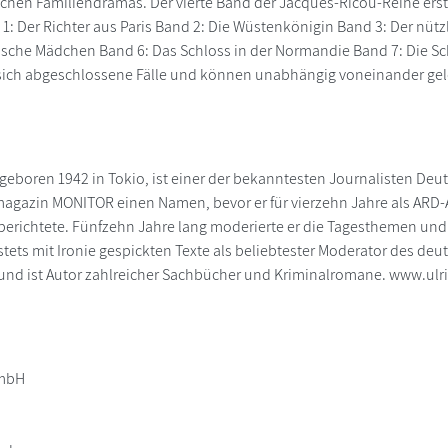
chen Familiendramas. Der vierte Band der Jacques-Ricou-Reihe ers
d 1: Der Richter aus Paris Band 2: Die Wüstenkönigin Band 3: Der nüt
che Mädchen Band 6: Das Schloss in der Normandie Band 7: Die Scha
 sich abgeschlossene Fälle und können unabhängig voneinander ge
, geboren 1942 in Tokio, ist einer der bekanntesten Journalisten Deu
agazin MONITOR einen Namen, bevor er für vierzehn Jahre als AR
berichtete. Fünfzehn Jahre lang moderierte er die Tagesthemen und ga
 stets mit Ironie gespickten Texte als beliebtester Moderator des d
und ist Autor zahlreicher Sachbücher und Kriminalromane. www.ulr
GmbH