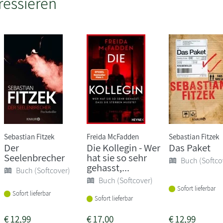
ressieren
Sebastian Fitzek
Freida McFadden
Sebastian Fitzek
Der
Die Kollegin - Wer
Das Paket
Seelenbrecher
hat sie so sehr
Buch (Softco
gehasst,...
Buch (Softcover)
Buch (Softcover)
Sofort lieferbar
Sofort lieferbar
Sofort lieferbar
€
12,99
€
17,00
€
12,99