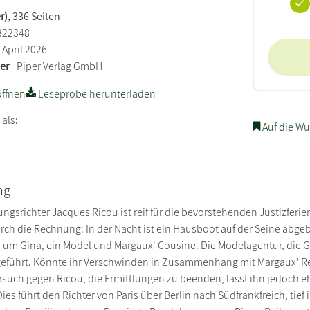
r)
, 336 Seiten
322348
April 2026
ler
Piper Verlag GmbH
ffnen
Leseprobe herunterladen
 als:
Auf die Wu
ng
ngsrichter Jacques Ricou ist reif für die bevorstehenden Justizferi
urch die Rechnung: In der Nacht ist ein Hausboot auf der Seine abg
h um Gina, ein Model und Margaux' Cousine. Die Modelagentur, die Gi
eführt. Könnte ihr Verschwinden in Zusammenhang mit Margaux' Rec
such gegen Ricou, die Ermittlungen zu beenden, lässt ihn jedoch e
ies führt den Richter von Paris über Berlin nach Südfrankfreich, tie