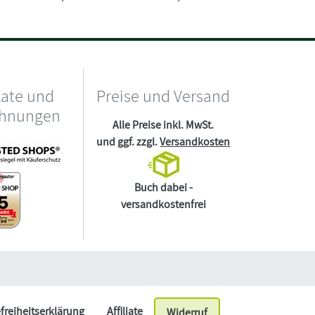
kate und
Preise und Versand
chnungen
Alle Preise inkl. MwSt.
und ggf. zzgl.
Versandkosten
Buch dabei -
versandkostenfrei
efreiheitserklärung
Affiliate
Widerruf