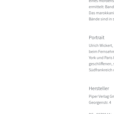
eines mörderis
ermittelt: Ban
Das marokkanis
Bände sind in
Portrait
Ulrich Wickert
beim Fernsehm
York und Paris 
geschliffenen,
Südfrankreich 
Hersteller
Piper Verlag 
Georgenstr. 4