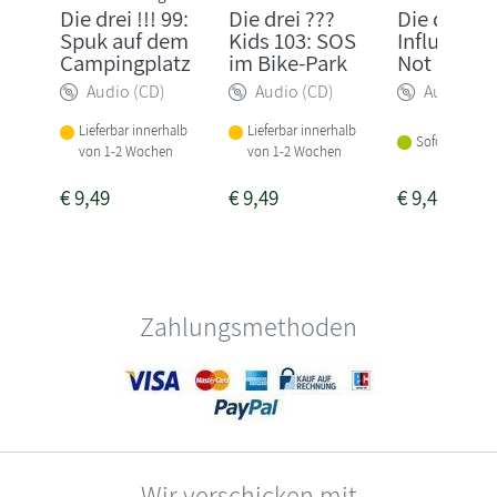
Die drei !!! 99:
Die drei ???
Die drei !!!
Spuk auf dem
Kids 103: SOS
Influenceri
Campingplatz
im Bike-Park
Not
Audio (CD)
Audio (CD)
Audio (CD
Lieferbar innerhalb
Lieferbar innerhalb
Sofort lieferba
von 1-2 Wochen
von 1-2 Wochen
€
9,49
€
9,49
€
9,49
Zahlungsmethoden
Wir verschicken mit