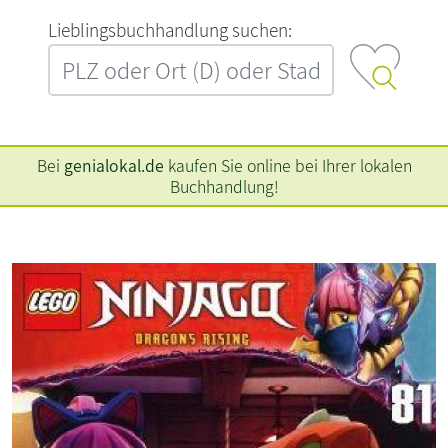
L‍i‍e‍b‍l‍i‍n‍g‍s‍b‍u‍c‍h‍h‍a‍n‍d‍l‍u‍n‍g‍ ‍s‍u‍c‍h‍e‍n‍:‍
Bei
genialokal.de
kaufen Sie online bei Ihrer lokalen
Buchhandlung!