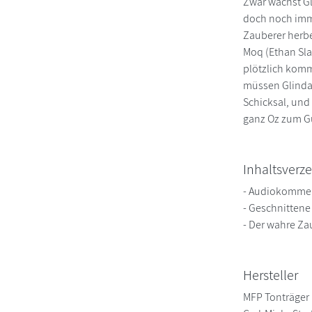
Zwar wächst Gl
doch noch imm
Zauberer herbe
Moq (Ethan Sla
plötzlich komm
müssen Glinda 
Schicksal, und
ganz Oz zum G
Inhaltsverze
- Audiokommen
- Geschnitten
- Der wahre Za
Hersteller
MFP Tonträger