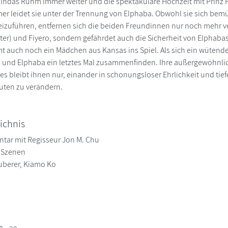
indas Ruhm immer weiter und die spektakuläre Hochzeit mit Prinz Fi
er leidet sie unter der Trennung von Elphaba. Obwohl sie sich be
izuführen, entfernen sich die beiden Freundinnen nur noch mehr v
ter) und Fiyero, sondern gefährdet auch die Sicherheit von Elphaba
t auch noch ein Mädchen aus Kansas ins Spiel. Als sich ein wütend
und Elphaba ein letztes Mal zusammenfinden. Ihre außergewöhnlich
 es bleibt ihnen nur, einander in schonungsloser Ehrlichkeit und ti
uten zu verändern.
ichnis
tar mit Regisseur Jon M. Chu
e Szenen
uberer, Kiamo Ko