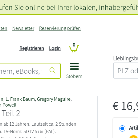
fen Sie online bei Ihrer lokalen
, inhabergefü
sten
Newsletter
Reservierung prüfen
0
Registrieren
Login
L‍i‍e‍b‍l‍i‍n‍g‍s‍b
Stöbern
an
,
L. Frank Baum
,
Gregory Maguire
,
€
16
n Powell
 Teil 2
n ab 12 Jahren. Laufzeit ca. 2 Stunden
Arti
. TV-Norm: SDTV 576i (PAL).