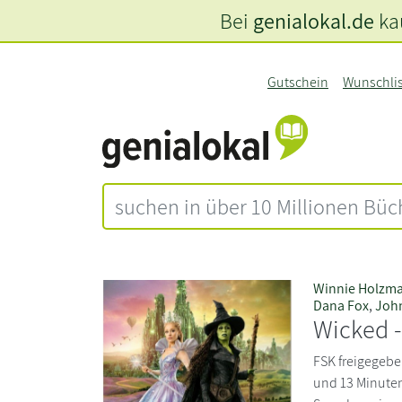
Bei
genialokal.de
kau
Gutschein
Wunschli
Winnie Holzm
Dana Fox
,
Joh
Wicked -
FSK freigegebe
und 13 Minuten