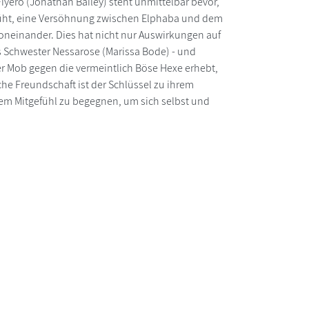
yero (Jonathan Bailey) steht unmittelbar bevor,
müht, eine Versöhnung zwischen Elphaba und dem
oneinander. Dies hat nicht nur Auswirkungen auf
s Schwester Nessarose (Marissa Bode) - und
er Mob gegen die vermeintlich Böse Hexe erhebt,
e Freundschaft ist der Schlüssel zu ihrem
efem Mitgefühl zu begegnen, um sich selbst und