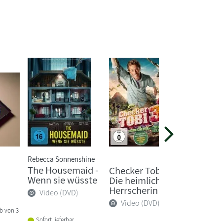
Rebecca Sonnenshine
Margit Au
The Housemaid -
Die Sch
Checker Tobi 3 -
Wenn sie wüsste
magisc
Die heimliche
4
Herrscherin ...
Video (DVD)
Video
Video (DVD)
lb von 3
Sofort lieferbar