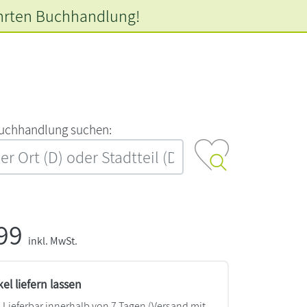
hrten
Buchhandlung!
‍u‍c‍h‍h‍a‍n‍d‍l‍u‍n‍g‍ ‍s‍u‍c‍h‍e‍n‍:‍
,99
inkl. MwSt.
kel liefern lassen
Lieferbar innerhalb von 7 Tagen
(Versand mit