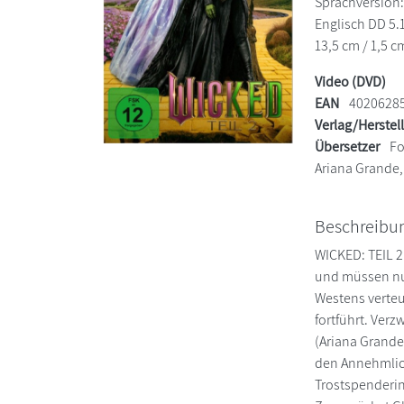
Sprachversion:
Englisch DD 5.1
13,5 cm / 1,5 c
Video (DVD)
EAN
4020628
Verlag/Herstel
Übersetzer
Fo
Ariana Grande,
Beschreibu
WICKED: TEIL 2
und müssen nun
Westens verteu
fortführt. Verz
(Ariana Grande
den Annehmlic
Trostspenderin