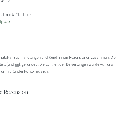
aße 22
zebrock-Clarholz
fp.de
enialokal-Buchhandlungen und Kund*innen-Rezensionen zusammen. Die
ilt (und ggf. gerundet). Die Echtheit der Bewertungen wurde von uns
 nur mit Kundenkonto möglich.
ne Rezension