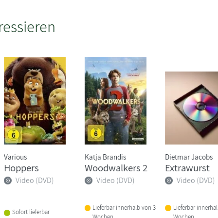
ressieren
Various
Katja Brandis
Dietmar Jacobs
Hoppers
Woodwalkers 2
Extrawurst
Video (DVD)
Video (DVD)
Video (DVD)
Lieferbar innerhalb von 3
Lieferbar innerha
Sofort lieferbar
Wochen
Wochen