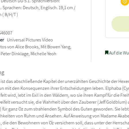
 Deutsch DD 5.1. Sprachversion:
. Sprachen: Deutsch, Englisch. 19,1 cm /
m ( B/H/T )
546007
ler
Universal Pictures Video
tos von Alice Brooks, Mit Bowen Yang,
Auf die Wu
 Peter Dinklage, Michelle Yeoh
ng
 ist das abschließende Kapitel der unerzählten Geschichte der Hex
 mit den Konsequenzen ihrer Entscheidungen leben. Elphaba (Cynth
felt wird, lebt im Exil in den Wäldern, wo sie ihren Kampf für die F
weifelt versucht sie, die Wahrheit über den Zauberer (Jeff Goldblum)
) für ganz Oz zum strahlenden Symbol des Guten geworden. Sie lebt 
hkeiten von Ruhm und Ansehen. Auf Anweisung von Madame Akaber (M
, die den Bewohnern von Oz versichern soll, dass unter der Herrscha