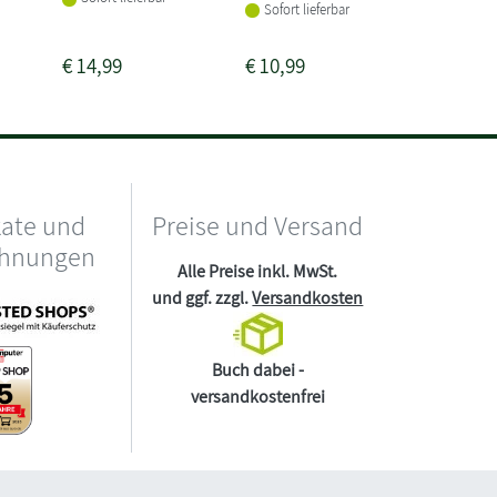
Sofort li
Sofort lieferbar
€
14,99
€
10,99
€
14,99
kate und
Preise und Versand
chnungen
Alle Preise inkl. MwSt.
und ggf. zzgl.
Versandkosten
Buch dabei -
versandkostenfrei