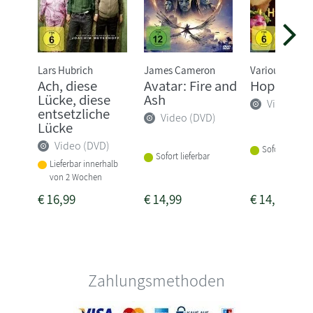
Lars Hubrich
James Cameron
Various
Ach, diese
Avatar: Fire and
Hoppers
Lücke, diese
Ash
Video (DV
entsetzliche
Video (DVD)
Lücke
Video (DVD)
Sofort lieferba
Sofort lieferbar
Lieferbar innerhalb
von 2 Wochen
€
16,99
€
14,99
€
14,99
Zahlungsmethoden