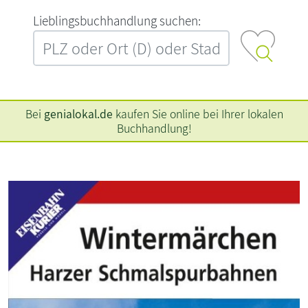
L‍i‍e‍b‍l‍i‍n‍g‍s‍b‍u‍c‍h‍h‍a‍n‍d‍l‍u‍n‍g‍ ‍s‍u‍c‍h‍e‍n‍:‍
Bei
genialokal.de
kaufen Sie online bei Ihrer lokalen
Buchhandlung!