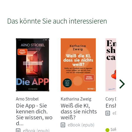
Das könnte Sie auch interessieren
Arno Strobel
Katharina Zweig
Cory Doctoro
Die App - Sie
Weiß die KI,
Enshittific
kennen dich.
dass sie nichts
eBook (e
Sie wissen, wo
weiß?
d...
eBook (epub)
Sofort lieferba
eBook (epub)