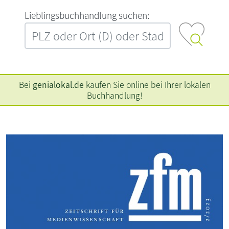
L‍i‍e‍b‍l‍i‍n‍g‍s‍b‍u‍c‍h‍h‍a‍n‍d‍l‍u‍n‍g‍ ‍s‍u‍c‍h‍e‍n‍:‍
Bei
genialokal.de
kaufen Sie online bei Ihrer lokalen
Buchhandlung!