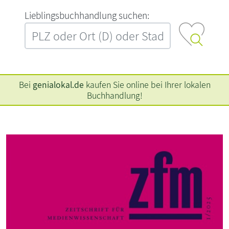
L‍i‍e‍b‍l‍i‍n‍g‍s‍b‍u‍c‍h‍h‍a‍n‍d‍l‍u‍n‍g‍ ‍s‍u‍c‍h‍e‍n‍:‍
Bei
genialokal.de
kaufen Sie online bei Ihrer lokalen
Buchhandlung!