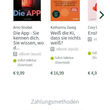
Arno Strobel
Katharina Zweig
Cory Doctoro
Die App - Sie
Weiß die KI,
Enshittific
kennen dich.
dass sie nichts
eBook (e
Sie wissen, wo
weiß?
d...
eBook (epub)
Sofort lieferba
eBook (epub)
(Download)
Sofort lieferbar
Sofort lieferbar
(Download)
(Download)
€
9,99
€
16,99
€
4,99
Zahlungsmethoden