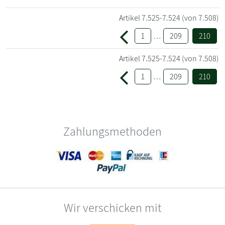
Artikel
7.525-7.524
(von 7.508)
1
…
209
210
Artikel
7.525-7.524
(von 7.508)
1
…
209
210
Zahlungsmethoden
Wir verschicken mit