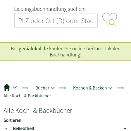
L‍i‍e‍b‍l‍i‍n‍g‍s‍b‍u‍c‍h‍h‍a‍n‍d‍l‍u‍n‍g‍ ‍s‍u‍c‍h‍e‍n‍:‍
Bei
genialokal.de
kaufen Sie online bei Ihrer lokalen
Buchhandlung!
Bücher
Kochen & Backen
Alle Koch- & Backbücher
Alle Koch- & Backbücher
Sortieren