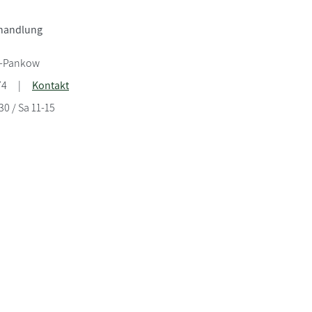
handlung
n-Pankow
74
|
Kontakt
:30 / Sa 11-15