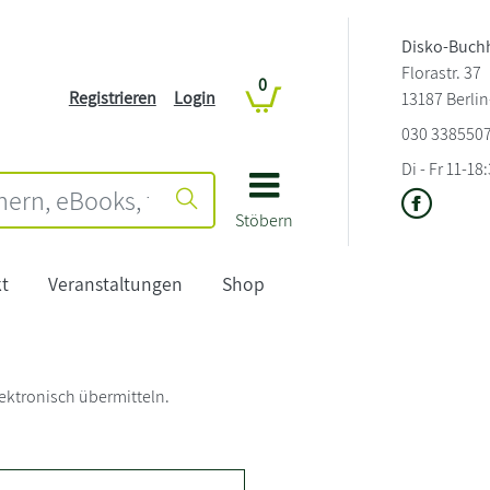
Disko-Buch
Florastr. 37
0
Registrieren
Login
13187 Berli
030 338550
Di - Fr 11-18
Stöbern
t
Veranstaltungen
Shop
ektronisch übermitteln.