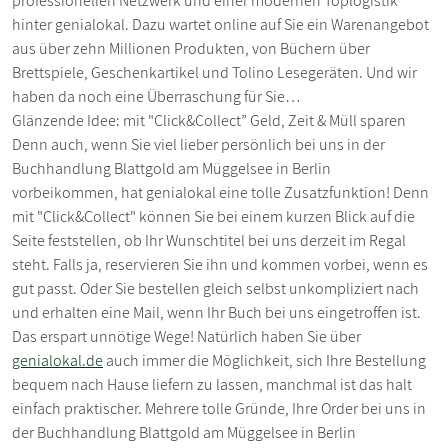
professionellen Netzwerk und einer modernen Toplogistik
hinter genialokal. Dazu wartet online auf Sie ein Warenangebot
aus über zehn Millionen Produkten, von Büchern über
Brettspiele, Geschenkartikel und Tolino Lesegeräten. Und wir
haben da noch eine Überraschung für Sie…
Glänzende Idee: mit "Click&Collect” Geld, Zeit & Müll sparen
Denn auch, wenn Sie viel lieber persönlich bei uns in der
Buchhandlung Blattgold am Müggelsee in Berlin
vorbeikommen, hat genialokal eine tolle Zusatzfunktion! Denn
mit "Click&Collect" können Sie bei einem kurzen Blick auf die
Seite feststellen, ob Ihr Wunschtitel bei uns derzeit im Regal
steht. Falls ja, reservieren Sie ihn und kommen vorbei, wenn es
gut passt. Oder Sie bestellen gleich selbst unkompliziert nach
und erhalten eine Mail, wenn Ihr Buch bei uns eingetroffen ist.
Das erspart unnötige Wege! Natürlich haben Sie über
genialokal.de
auch immer die Möglichkeit, sich Ihre Bestellung
bequem nach Hause liefern zu lassen, manchmal ist das halt
einfach praktischer. Mehrere tolle Gründe, Ihre Order bei uns in
der Buchhandlung Blattgold am Müggelsee in Berlin