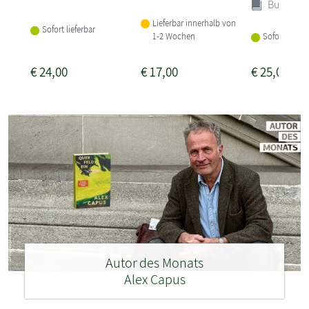
Buch (Ha
Lieferbar innerhalb von
Sofort lieferbar
1-2 Wochen
Sofort liefer
€
24,00
€
17,00
€
25,00
Autor des Monats
Alex Capus