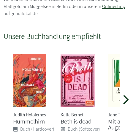
Blattgold am Müggelsee in Berlin oder in unserem
Onlineshop
auf genialokal.de
Unsere Buchhandlung empfiehlt
Judith Holofernes
Katie Bernet
Jane Tara
Hummelhirn
Beth is dead
Mit ander
Augen
Buch (Hardcover)
Buch (Softcover)