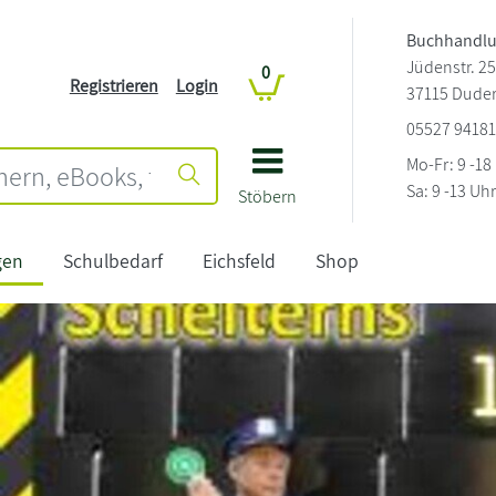
Buchhandlu
Jüdenstr. 25
0
Registrieren
Login
37115 Duder
05527 9418
Mo-Fr: 9 -1
Sa: 9 -13 Uhr
Stöbern
gen
Schulbedarf
Eichsfeld
Shop