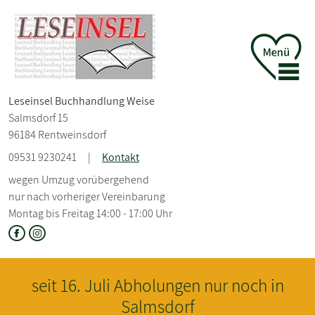
Leseinsel Buchhandlung Weise
Salmsdorf 15
96184 Rentweinsdorf
09531 9230241
|
Kontakt
wegen Umzug vorübergehend
nur nach vorheriger Vereinbarung
Montag bis Freitag 14:00 - 17:00 Uhr
eit 16. Juli Abholungen nur noch in
Salmsdorf