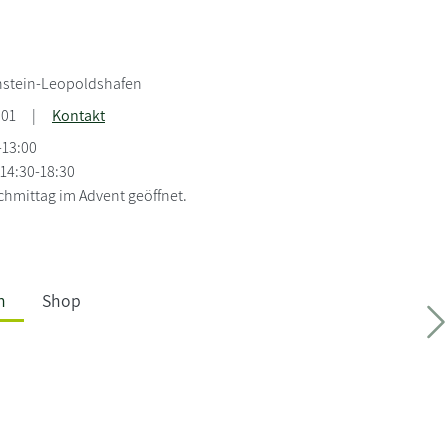
nstein-Leopoldshafen
201
|
Kontakt
-13:00
 14:30-18:30
hmittag im Advent geöffnet.
h
Shop
W