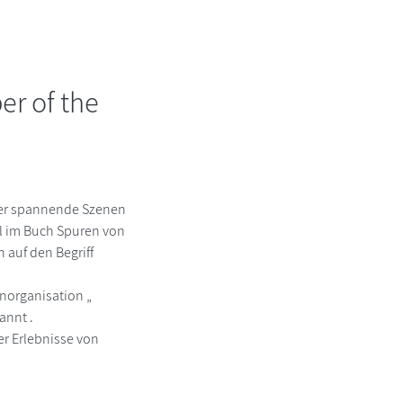
er of the
eder spannende Szenen
ll im Buch Spuren von
 auf den Begriff
norganisation „
annt .
er Erlebnisse von