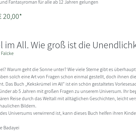
nd Fantasyroman für alle ab 12 Jahren gelungen
€ 20,00*
im All. Wie groß ist die Unendlichk
 Falcke
el? Warum geht die Sonne unter? Wie viele Sterne gibt es überhaupt
ben solch eine Art von Fragen schon einmal gestellt, doch ihnen dies
ht. Das Buch „Kekskrümel im All“ ist ein schön gestaltetes Vorlesesa
Kinder ab 5 Jahren mit großen Fragen zu unserem Universum. Ihr beg
nären Reise durch das Weltall mit alltäglichen Geschichten, leicht ve
haulichen Bildern.
es Universums verwirrend ist, kann dieses Buch helfen ihren Kinde
le Badayei