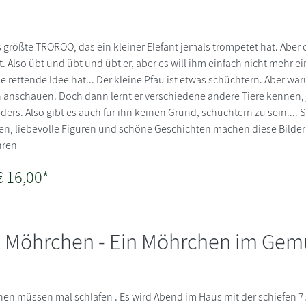
das größte TRÖRÖÖ, das ein kleiner Elefant jemals trompetet hat. Aber 
. Also übt und übt und übt er, aber es will ihm einfach nicht mehr ein
e rettende Idee hat... Der kleine Pfau ist etwas schüchtern. Aber wa
h anschauen. Doch dann lernt er verschiedene andere Tiere kennen, je
ders. Also gibt es auch für ihn keinen Grund, schüchtern zu sein...
en, liebevolle Figuren und schöne Geschichten machen diese Bilde
hren
€ 16,00*
 Möhrchen - Ein Möhrchen im Gem
en müssen mal schlafen . Es wird Abend im Haus mit der schiefen 7