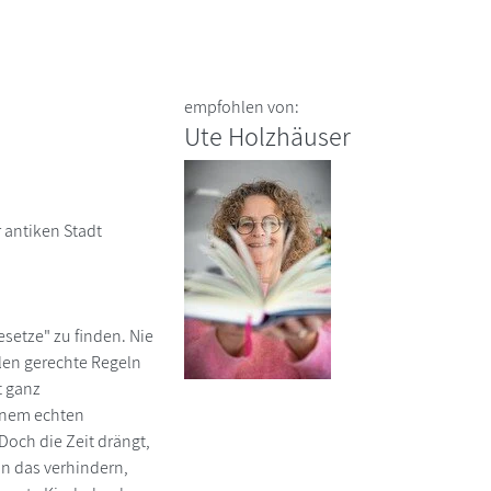
empfohlen von:
Ute Holzhäuser
 antiken Stadt
esetze" zu finden. Nie
ilen gerechte Regeln
t ganz
inem echten
och die Zeit drängt,
nn das verhindern,