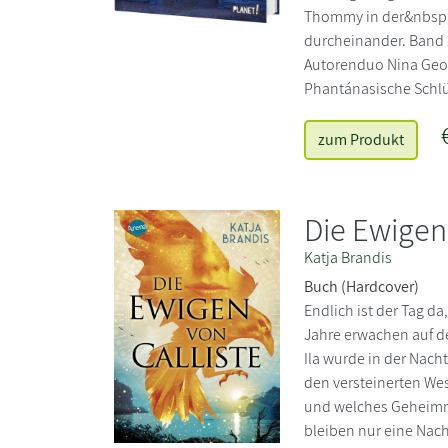
Thommy in der&nbsp;m
durcheinander. Band 2
Autorenduo Nina Geor
Phantánasische Schlü
zum Produkt
Die Ewigen 
Katja Brandis
Buch (Hardcover)
Endlich ist der Tag da
Jahre erwachen auf de
Ila wurde in der Nac
den versteinerten Wes
und welches Geheimni
bleiben nur eine Nach