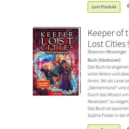
zum Produkt
Keeper of t
Lost Cities 
Shannon Messenger
Buch (Hardcover)
Das Buch ist angeneh
voller Action und obw
ihnen. Wir als Leser s
„Sternenmond“ und d
Durch das Wissen um 
Neverseen“ zu siegen,
Das Buch ist spannend
Sophie Foster in der W