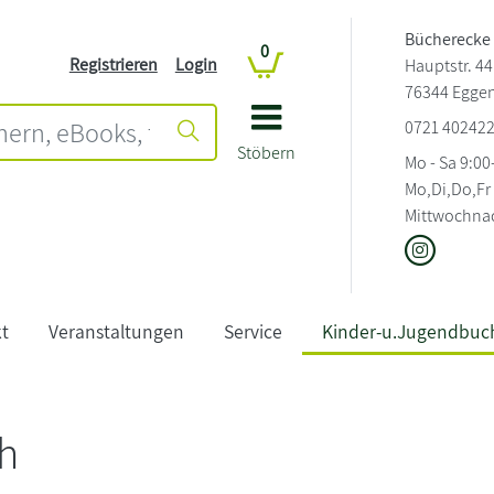
Bücherecke
0
Registrieren
Login
Hauptstr. 44
76344 Egge
0721 40242
Stöbern
Mo - Sa 9:00
Mo,Di,Do,Fr
Mittwochnac
t
Veranstaltungen
Service
Kinder-u.Jugendbuc
h