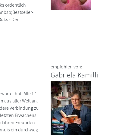
ks ordentlich
&nbsp;Bestseller-
uks - Der
empfohlen von:
Gabriela Kamilli
wartet hat. Alle 17
 aus aller Welt an.
ndere Verbindung zu
s letzten Erwachens
nd ihren Freunden
randis ein durchweg