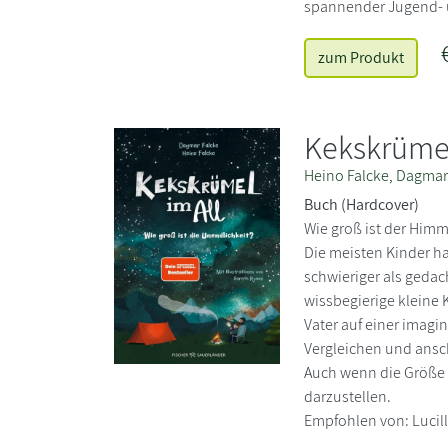
spannender Jugend- u
zum Produkt
Kekskrümel 
Heino Falcke, Dagmar
Buch (Hardcover)
Wie groß ist der Himm
Die meisten Kinder ha
schwieriger als gedac
wissbegierige kleine 
Vater auf einer imagi
Vergleichen und ansc
Auch wenn die Größe d
darzustellen.
Empfohlen von: Lucil