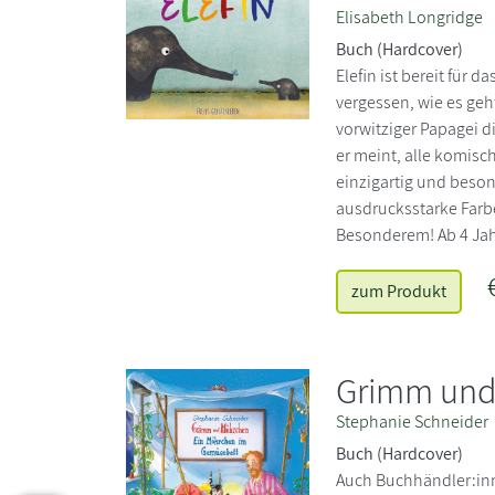
Elisabeth Longridge
Buch (Hardcover)
Elefin ist bereit für 
vergessen, wie es geht
vorwitziger Papagei di
er meint, alle komisc
einzigartig und beson
ausdrucksstarke Farb
Besonderem! Ab 4 Ja
zum Produkt
Grimm und
Stephanie Schneider
Buch (Hardcover)
Auch Buchhändler:inn