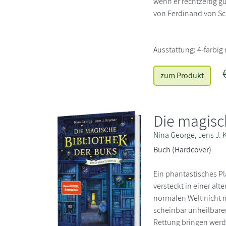
wenn er rechtzeitig g
von Ferdinand von Sch
Ausstattung: 4-farbig
zum Produkt
Die magisch
Nina George, Jens J. 
Buch (Hardcover)
Ein phantastisches Pl
versteckt in einer alt
normalen Welt nicht m
scheinbar unheilbaren
Rettung bringen werde