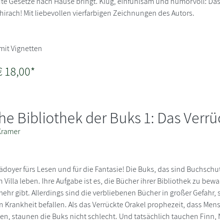
ute Gesetze nach Hause bringt. Klug, einfühlsam und humorvoll: Da
irach! Mit liebevollen vierfarbigen Zeichnungen des Autors.
 mit Vignetten
€ 18,00*
e Bibliothek der Buks 1: Das Verrü
Kramer
ädoyer fürs Lesen und für die Fantasie! Die Buks, das sind Buchschut
en Villa leben. Ihre Aufgabe ist es, die Bücher ihrer Bibliothek zu bewa
ehr gibt. Allerdings sind die verbliebenen Bücher in großer Gefahr, s
 Krankheit befallen. Als das Verrückte Orakel prophezeit, dass Men
n, staunen die Buks nicht schlecht. Und tatsächlich tauchen Finn, 