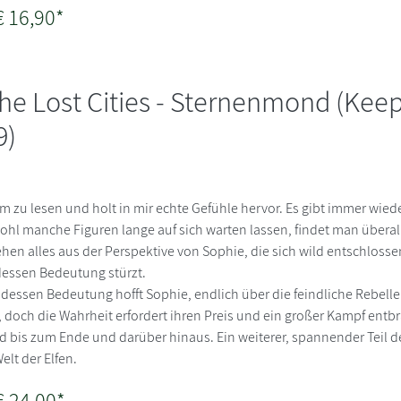
€ 16,90*
he Lost Cities - Sternenmond (Keep
9)
m zu lesen und holt in mir echte Gefühle hervor. Es gibt immer wi
ohl manche Figuren lange auf sich warten lassen, findet man übera
ehen alles aus der Perspektive von Sophie, die sich wild entschlossen
essen Bedeutung stürzt.
dessen Bedeutung hofft Sophie, endlich über die feindliche Rebelle
 doch die Wahrheit erfordert ihren Preis und ein großer Kampf entbr
 bis zum Ende und darüber hinaus. Ein weiterer, spannender Teil d
elt der Elfen.
€ 24,00*