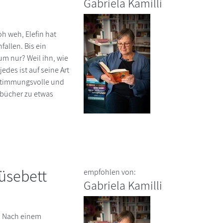
Gabriela Kamilli
oh weh, Elefin hat
fallen. Bis ein
rum nur? Weil ihn, wie
des ist auf seine Art
. Stimmungsvolle und
rbücher zu etwas
üsebett
empfohlen von:
Gabriela Kamilli
. Nach einem