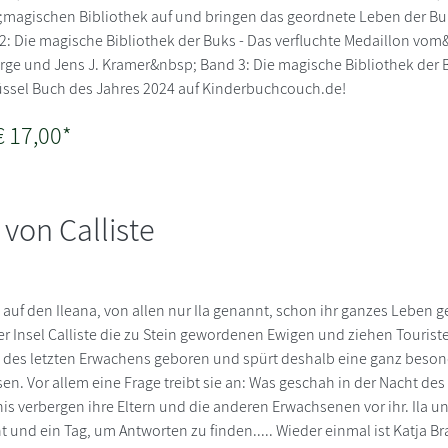
agischen Bibliothek auf und bringen das geordnete Leben der Bu
: Die magische Bibliothek der Buks - Das verfluchte Medaillon vom
ge und Jens J. Kramer&nbsp; Band 3: Die magische Bibliothek der B
ssel Buch des Jahres 2024 auf Kinderbuchcouch.de!
€ 17,00*
von Calliste
, auf den Ileana, von allen nur Ila genannt, schon ihr ganzes Leben ge
r Insel Calliste die zu Stein gewordenen Ewigen und ziehen Touristen
ht des letzten Erwachens geboren und spürt deshalb eine ganz beso
en. Vor allem eine Frage treibt sie an: Was geschah in der Nacht de
s verbergen ihre Eltern und die anderen Erwachsenen vor ihr. Ila u
t und ein Tag, um Antworten zu finden..... Wieder einmal ist Katja B