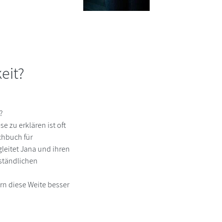
eit?
?
e zu erklären ist oft
chbuch für
leitet Jana und ihren
rständlichen
rn diese Weite besser