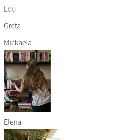
Lou
Greta
Mickaela
Elena