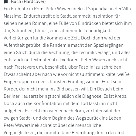
Buch (Hardcover)
Ein Frühjahr in Rom, Peter Wawerzinek ist Stipendiat in der Villa
Massimo. Er durchstreift die Stadt, sammelt Inspiration für
seinen neuen Roman, eine Fülle von Eindrücken bietet sich ihm
dar, Schönheit, Chaos, eine vibrierende Lebendigkeit:
Verheißungen für die kommende Zeit. Doch dann wird der
Aufenthalt getrübt, die Pandemie macht den Spaziergängen
einen Strich durch die Rechnung, die Technik versagt, und alles
entstandene Textmaterial ist verloren. Peter Wawerzinek zieht
nach Trastevere um, beschließt, über Pasolini zu schreiben.
Etwas scheint aber nach wie vor nicht zu stimmen: kalte, weiße
Fingerkuppen in der schönsten Frühlingssonne. Es ist sein
Körper, der nicht mehr ins Bild passen will. Ein Besuch beim
Berliner Hausarzt bringt schließlich die Diagnose: Es ist Krebs.
Doch auch die Konfrontation mit dem Tod lässt ihn nicht
aufgeben. Es zieht ihn wieder nach Rom, zur Intensität der
ewigen Stadt - und dem Beginn des Wegs zurück ins Leben.
Peter Wawerzinek schreibt über die menschliche
Vergänglichkeit, die unmittelbare Bedrohung durch den Tod -