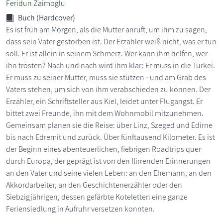
Feridun Zaimoglu
Buch (Hardcover)
Es ist früh am Morgen, als die Mutter anruft, um ihm zu sagen,
dass sein Vater gestorben ist. Der Erzähler weiß nicht, was er tun
soll. Er ist allein in seinem Schmerz. Wer kann ihm helfen, wer
ihn trösten? Nach und nach wird ihm klar: Er muss in die Türkei.
Er muss zu seiner Mutter, muss sie stützen - und am Grab des
Vaters stehen, um sich von ihm verabschieden zu können. Der
Erzähler, ein Schriftsteller aus Kiel, leidet unter Flugangst. Er
bittet zwei Freunde, ihn mit dem Wohnmobil mitzunehmen.
Gemeinsam planen sie die Reise: über Linz, Szeged und Edirne
bis nach Edremit und zurück. Über fünftausend Kilometer. Es ist
der Beginn eines abenteuerlichen, fiebrigen Roadtrips quer
durch Europa, der geprägt ist von den flirrenden Erinnerungen
an den Vater und seine vielen Leben: an den Ehemann, an den
Akkordarbeiter, an den Geschichtenerzähler oder den
Siebzigjährigen, dessen gefärbte Koteletten eine ganze
Feriensiedlung in Aufruhr versetzen konnten.