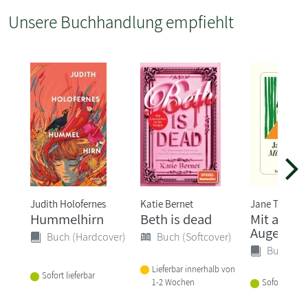
Unsere Buchhandlung empfiehlt
Judith Holofernes
Katie Bernet
Jane Tara
Hummelhirn
Beth is dead
Mit ander
Augen
Buch (Hardcover)
Buch (Softcover)
Buch (Ha
Lieferbar innerhalb von
Sofort lieferbar
1-2 Wochen
Sofort liefer