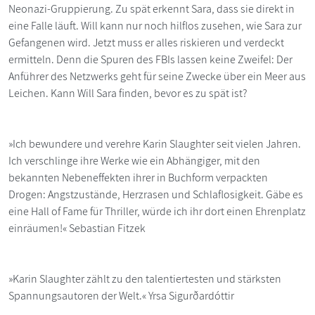
Neonazi-Gruppierung. Zu spät erkennt Sara, dass sie direkt in
eine Falle läuft. Will kann nur noch hilflos zusehen, wie Sara zur
Gefangenen wird. Jetzt muss er alles riskieren und verdeckt
ermitteln. Denn die Spuren des FBIs lassen keine Zweifel: Der
Anführer des Netzwerks geht für seine Zwecke über ein Meer aus
Leichen. Kann Will Sara finden, bevor es zu spät ist?
»Ich bewundere und verehre Karin Slaughter seit vielen Jahren.
Ich verschlinge ihre Werke wie ein Abhängiger, mit den
bekannten Nebeneffekten ihrer in Buchform verpackten
Drogen: Angstzustände, Herzrasen und Schlaflosigkeit. Gäbe es
eine Hall of Fame für Thriller, würde ich ihr dort einen Ehrenplatz
einräumen!« Sebastian Fitzek
»Karin Slaughter zählt zu den talentiertesten und stärksten
Spannungsautoren der Welt.« Yrsa Sigurðardóttir