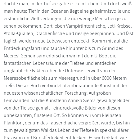
dachte man, in der Tiefsee gäbe es kein Leben. Und doch weiß
man heute: Tief in den Ozeanen liegt eine geheimnisvolle und
erstaunliche Welt verborgen, die nur wenige Menschen je zu
sehen bekommen. Dort leben Vampirtintenfische, Jeti-Krebse,
Atolla-Quallen, Drachenfische und riesige Seespinnen. Und fast
täglich werden neue Lebewesen entdeckt. Komm mit auf die
Entdeckungsfahrt und tauche hinunter bis zum Grund des
Meeres! Gemeinsam erforschen wir mit dem U-Boot die
fantastischen Lebensräume der Tiefsee und entdecken
unglaubliche Fakten über die Unterwasserwelt von der
Meeresoberfläche bis zum Meeresgrund in über 6000 Metern
Tiefe. Dieses Buch verbindet atemberaubende Kunst mit der
neuesten wissenschaftlichen Forschung. Auf großen
Leinwänden hat die Künstlerin Annika Siems gewaltige Bilder
von der Tiefsee gemalt - eindrucksvolle Bilder von diesem
unbekannten, finsteren Ort. So können wir vom kleinsten
Plankton, der um das Tausendfache vergrößert wurde, bis hin
zum gewaltigsten Wal das Leben der Tiefsee in spektakulärer
Präzision und Kunstfertigkeit entdecken. Es wird erklärt, wie