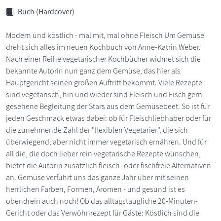
Buch (Hardcover)
Modern und köstlich - mal mit, mal ohne Fleisch Um Gemüse
dreht sich alles im neuen Kochbuch von Anne-Katrin Weber.
Nach einer Reihe vegetarischer Kochbücher widmet sich die
bekannte Autorin nun ganz dem Gemüse, das hier als
Hauptgericht seinen großen Auftritt bekommt. Viele Rezepte
sind vegetarisch, hin und wieder sind Fleisch und Fisch gern
gesehene Begleitung der Stars aus dem Gemüsebeet. So ist für
jeden Geschmack etwas dabei: ob für Fleischliebhaber oder für
die zunehmende Zahl der "flexiblen Vegetarier", die sich
überwiegend, aber nicht immer vegetarisch ernähren. Und für
all die, die doch lieber rein vegetarische Rezepte wünschen,
bietet die Autorin zusätzlich fleisch- oder fischfreie Alternativen
an. Gemüse verführt uns das ganze Jahr über mit seinen
herrlichen Farben, Formen, Aromen - und gesund ist es
obendrein auch noch! Ob das alltagstaugliche 20-Minuten-
Gericht oder das Verwöhnrezept für Gäste: Köstlich sind die