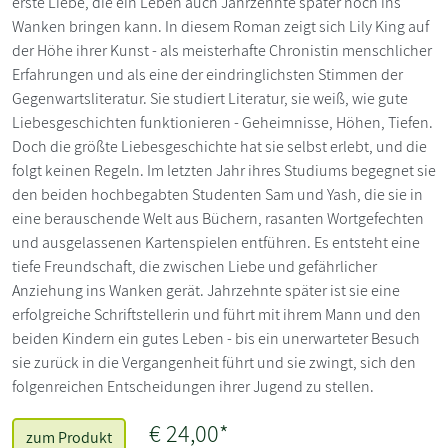
erste Liebe, die ein Leben auch Jahrzehnte später noch ins
Wanken bringen kann. In diesem Roman zeigt sich Lily King auf
der Höhe ihrer Kunst - als meisterhafte Chronistin menschlicher
Erfahrungen und als eine der eindringlichsten Stimmen der
Gegenwartsliteratur. Sie studiert Literatur, sie weiß, wie gute
Liebesgeschichten funktionieren - Geheimnisse, Höhen, Tiefen.
Doch die größte Liebesgeschichte hat sie selbst erlebt, und die
folgt keinen Regeln. Im letzten Jahr ihres Studiums begegnet sie
den beiden hochbegabten Studenten Sam und Yash, die sie in
eine berauschende Welt aus Büchern, rasanten Wortgefechten
und ausgelassenen Kartenspielen entführen. Es entsteht eine
tiefe Freundschaft, die zwischen Liebe und gefährlicher
Anziehung ins Wanken gerät. Jahrzehnte später ist sie eine
erfolgreiche Schriftstellerin und führt mit ihrem Mann und den
beiden Kindern ein gutes Leben - bis ein unerwarteter Besuch
sie zurück in die Vergangenheit führt und sie zwingt, sich den
folgenreichen Entscheidungen ihrer Jugend zu stellen.
€ 24,00*
zum Produkt