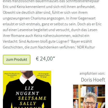
eines französischen Bauernhauses das Schriftstellerehepaar
Eric und Keira kennenlernt und sich mit ihnen anfreundet.
Obwohl sie deutlich älter sind, fühlt er sich von ihrem
ungezwungenen Charisma angezogen. In ihrer Gegenwart
erlaubt er sich erstmals, ganz er selbst zu sein. Doch als er Eric
auf einer Lesereise begleitet und versucht, durch das Lesen
ihrer Romane auch Keira näherzukommen, wächst ein
Verdacht: Sind Autoren bloß gute Lügner? 'Bayer erzählt
Geschichten, die zum Nachdenken verführen.' NDR Kultur
€ 24,00*
zum Produkt
empfohlen von:
Doris Hoeft