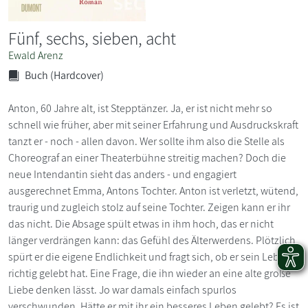
Fünf, sechs, sieben, acht
Ewald Arenz
Buch (Hardcover)
Anton, 60 Jahre alt, ist Stepptänzer. Ja, er ist nicht mehr so
schnell wie früher, aber mit seiner Erfahrung und Ausdruckskraft
tanzt er - noch - allen davon. Wer sollte ihm also die Stelle als
Choreograf an einer Theaterbühne streitig machen? Doch die
neue Intendantin sieht das anders - und engagiert
ausgerechnet Emma, Antons Tochter. Anton ist verletzt, wütend,
traurig und zugleich stolz auf seine Tochter. Zeigen kann er ihr
das nicht. Die Absage spült etwas in ihm hoch, das er nicht
länger verdrängen kann: das Gefühl des Älterwerdens. Plötzlich
spürt er die eigene Endlichkeit und fragt sich, ob er sein Leben
richtig gelebt hat. Eine Frage, die ihn wieder an eine alte große
Liebe denken lässt. Jo war damals einfach spurlos
verschwunden. Hätte er mit ihr ein besseres Leben gelebt? Es ist