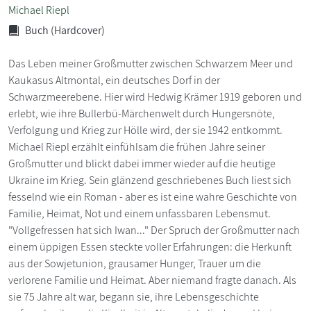
Michael Riepl
Buch (Hardcover)
Das Leben meiner Großmutter zwischen Schwarzem Meer und
Kaukasus Altmontal, ein deutsches Dorf in der
Schwarzmeerebene. Hier wird Hedwig Krämer 1919 geboren und
erlebt, wie ihre Bullerbü-Märchenwelt durch Hungersnöte,
Verfolgung und Krieg zur Hölle wird, der sie 1942 entkommt.
Michael Riepl erzählt einfühlsam die frühen Jahre seiner
Großmutter und blickt dabei immer wieder auf die heutige
Ukraine im Krieg. Sein glänzend geschriebenes Buch liest sich
fesselnd wie ein Roman - aber es ist eine wahre Geschichte von
Familie, Heimat, Not und einem unfassbaren Lebensmut.
"Vollgefressen hat sich Iwan..." Der Spruch der Großmutter nach
einem üppigen Essen steckte voller Erfahrungen: die Herkunft
aus der Sowjetunion, grausamer Hunger, Trauer um die
verlorene Familie und Heimat. Aber niemand fragte danach. Als
sie 75 Jahre alt war, begann sie, ihre Lebensgeschichte