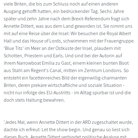
viele Briten, die bis zum Schluss noch auf einen anderen
Ausgang gehofft hatten, ein bedrückender Tag. Sechs Jahre
später und zehn Jahre nach dem Brexit-Referendum fragt sich
Annette Dittert, was aus dem Land geworden ist. Sie nimmt uns
mit auf eine Reise über die Insel: Wir besuchen die Royal Albert
Hall und das House of Lords, schwimmen mit der Frauengruppe
'Blue Tits' im Meer an der Ostküste der Insel, plaudern mit
Schotten, Priestern und Earls. Und sind bei der Autorin auf
ihrem Narrowboat Emilia zu Gast, einem kleinen bunten Boot
aus Stahl am Regent's Canal, mitten im Zentrum Londons. So
entsteht ein facettenreiches Bild der eigenwillig-charmanten
Briten, deren prekäre wirtschaftliche und soziale Situation -
nicht nur infolge des EU-Austritts - im Alltag spürbar ist und die
doch stets Haltung bewahren.
'Jedes Mal, wenn Annette Dittert in der ARD zugeschaltet wurde,
dachte ich erfreut: Let the show begin. Und genau so liest sich
dieses Buch. Annette Dittert verbindet politische Analyse mit