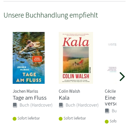
Unsere Buchhandlung empfiehlt
Jochen Mariss
Colin Walsh
Cécile Tlili
Tage am Fluss
Kala
Eine Frau
verschwi
Buch (Hardcover)
Buch (Hardcover)
Buch (Ha
Sofort lieferbar
Sofort lieferbar
Sofort liefer