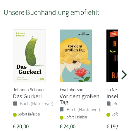
Unsere Buchhandlung empfiehlt
Johanna Sebauer
Eva Ibbotson
Jo Nesbø
Das Gurkerl
Vor dem großen
Insel der 
Tag
Buch (Hardcover)
Buch (Ha
Buch (Hardcover)
Sofort lieferbar
Sofort liefer
Sofort lieferbar
€
20,00
€
24,00
€
19,99