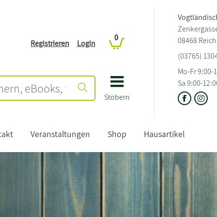
Vogtländis
Zenkergass
0
08468 Reic
Registrieren
Login
(03765) 130
Mo-Fr 9:00-
Sa 9:00-12:0
Stöbern
takt
Veranstaltungen
Shop
Hausartikel