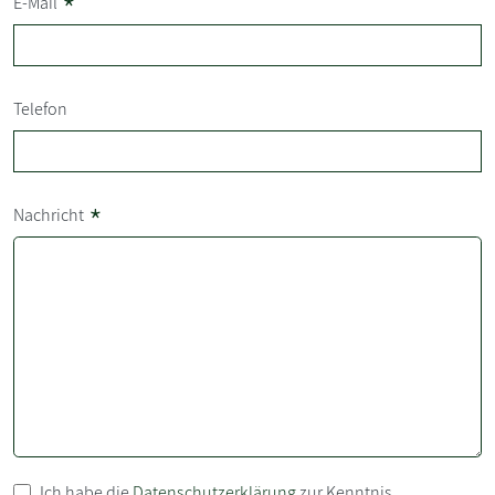
*
E-Mail
Telefon
*
Nachricht
Ich habe die
Datenschutzerklärung
zur Kenntnis