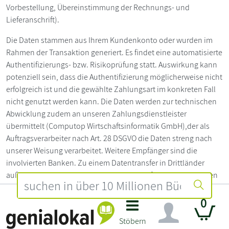
Vorbestellung, Übereinstimmung der Rechnungs- und
Lieferanschrift).
Die Daten stammen aus Ihrem Kundenkonto oder wurden im
Rahmen der Transaktion generiert. Es findet eine automatisierte
Authentifizierungs- bzw. Risikoprüfung statt. Auswirkung kann
potenziell sein, dass die Authentifizierung möglicherweise nicht
erfolgreich ist und die gewählte Zahlungsart im konkreten Fall
nicht genutzt werden kann. Die Daten werden zur technischen
Abwicklung zudem an unseren Zahlungsdienstleister
übermittelt (Computop Wirtschaftsinformatik GmbH),der als
Auftragsverarbeiter nach Art. 28 DSGVO die Daten streng nach
unserer Weisung verarbeitet. Weitere Empfänger sind die
involvierten Banken. Zu einem Datentransfer in Drittländer
außerhalb der EU kann es nur kommen, sofern die involvierten
Banken in Drittländern ansässig sind. Wir haben mit Computop
folgende Löschfristen vereinbart: Computop Paygate
0
Datenbank und Computop Analytics: Löschung von
Stöbern
Zahlungstransaktionen nach Ablauf von 12 Monaten;