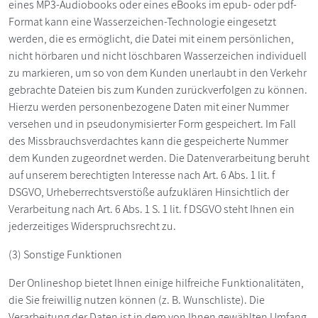
eines MP3-Audiobooks oder eines eBooks im epub- oder pdf-
Format kann eine Wasserzeichen-Technologie eingesetzt
werden, die es ermöglicht, die Datei mit einem persönlichen,
nicht hörbaren und nicht löschbaren Wasserzeichen individuell
zu markieren, um so von dem Kunden unerlaubt in den Verkehr
gebrachte Dateien bis zum Kunden zurückverfolgen zu können.
Hierzu werden personenbezogene Daten mit einer Nummer
versehen und in pseudonymisierter Form gespeichert. Im Fall
des Missbrauchsverdachtes kann die gespeicherte Nummer
dem Kunden zugeordnet werden. Die Datenverarbeitung beruht
auf unserem berechtigten Interesse nach Art. 6 Abs. 1 lit. f
DSGVO, Urheberrechtsverstöße aufzuklären Hinsichtlich der
Verarbeitung nach Art. 6 Abs. 1 S. 1 lit. f DSGVO steht Ihnen ein
jederzeitiges Widerspruchsrecht zu.
(3) Sonstige Funktionen
Der Onlineshop bietet Ihnen einige hilfreiche Funktionalitäten,
die Sie freiwillig nutzen können (z. B. Wunschliste). Die
Verarbeitung der Daten ist in dem von Ihnen gewählten Umfang