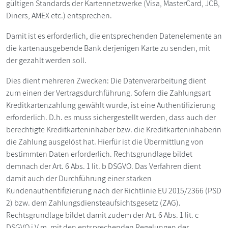
gültigen Standards der Kartennetzwerke (Visa, MasterCard, JCB,
Diners, AMEX etc.) entsprechen.
Damit ist es erforderlich, die entsprechenden Datenelemente an
die kartenausgebende Bank derjenigen Karte zu senden, mit
der gezahlt werden soll.
Dies dient mehreren Zwecken: Die Datenverarbeitung dient
zum einen der Vertragsdurchführung. Sofern die Zahlungsart
Kreditkartenzahlung gewählt wurde, ist eine Authentifizierung
erforderlich. D.h. es muss sichergestellt werden, dass auch der
berechtigte Kreditkarteninhaber bzw. die Kreditkarteninhaberin
die Zahlung ausgelöst hat. Hierfür ist die Übermittlung von
bestimmten Daten erforderlich. Rechtsgrundlage bildet
demnach der Art. 6 Abs. 1 lit. b DSGVO. Das Verfahren dient
damit auch der Durchführung einer starken
Kundenauthentifizierung nach der Richtlinie EU 2015/2366 (PSD
2) bzw. dem Zahlungsdiensteaufsichtsgesetz (ZAG).
Rechtsgrundlage bildet damit zudem der Art. 6 Abs. 1 lit. c
DSGVO i.V.m. mit den entsprechenden Regelungen der