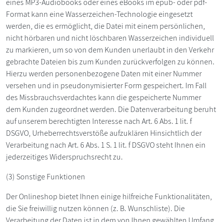
eines MP3-Audiobooks oder eines eBooks im epub- oder pdf-
Format kann eine Wasserzeichen-Technologie eingesetzt
werden, die es ermöglicht, die Datei mit einem persönlichen,
nicht hörbaren und nicht löschbaren Wasserzeichen individuell
zu markieren, um so von dem Kunden unerlaubt in den Verkehr
gebrachte Dateien bis zum Kunden zurückverfolgen zu können.
Hierzu werden personenbezogene Daten mit einer Nummer
versehen und in pseudonymisierter Form gespeichert. Im Fall
des Missbrauchsverdachtes kann die gespeicherte Nummer
dem Kunden zugeordnet werden. Die Datenverarbeitung beruht
auf unserem berechtigten Interesse nach Art. 6 Abs. 1 lit. f
DSGVO, Urheberrechtsverstöße aufzuklären Hinsichtlich der
Verarbeitung nach Art. 6 Abs. 1 S. 1 lit. f DSGVO steht Ihnen ein
jederzeitiges Widerspruchsrecht zu.
(3) Sonstige Funktionen
Der Onlineshop bietet Ihnen einige hilfreiche Funktionalitäten,
die Sie freiwillig nutzen können (z. B. Wunschliste). Die
Verarbeitung der Daten ist in dem von Ihnen gewählten Umfang