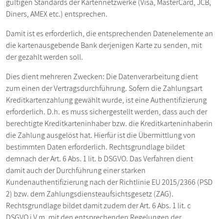
gültigen Standards der Kartennetzwerke (Visa, MasterCard, JCB,
Diners, AMEX etc.) entsprechen.
Damit ist es erforderlich, die entsprechenden Datenelemente an
die kartenausgebende Bank derjenigen Karte zu senden, mit
der gezahlt werden soll.
Dies dient mehreren Zwecken: Die Datenverarbeitung dient
zum einen der Vertragsdurchführung. Sofern die Zahlungsart
Kreditkartenzahlung gewählt wurde, ist eine Authentifizierung
erforderlich. D.h. es muss sichergestellt werden, dass auch der
berechtigte Kreditkarteninhaber bzw. die Kreditkarteninhaberin
die Zahlung ausgelöst hat. Hierfür ist die Übermittlung von
bestimmten Daten erforderlich. Rechtsgrundlage bildet
demnach der Art. 6 Abs. 1 lit. b DSGVO. Das Verfahren dient
damit auch der Durchführung einer starken
Kundenauthentifizierung nach der Richtlinie EU 2015/2366 (PSD
2) bzw. dem Zahlungsdiensteaufsichtsgesetz (ZAG).
Rechtsgrundlage bildet damit zudem der Art. 6 Abs. 1 lit. c
DSGVO i.V.m. mit den entsprechenden Regelungen der