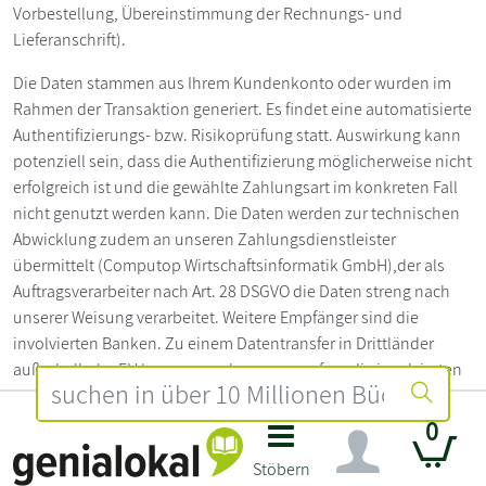
Vorbestellung, Übereinstimmung der Rechnungs- und
Lieferanschrift).
Die Daten stammen aus Ihrem Kundenkonto oder wurden im
Rahmen der Transaktion generiert. Es findet eine automatisierte
Authentifizierungs- bzw. Risikoprüfung statt. Auswirkung kann
potenziell sein, dass die Authentifizierung möglicherweise nicht
erfolgreich ist und die gewählte Zahlungsart im konkreten Fall
nicht genutzt werden kann. Die Daten werden zur technischen
Abwicklung zudem an unseren Zahlungsdienstleister
übermittelt (Computop Wirtschaftsinformatik GmbH),der als
Auftragsverarbeiter nach Art. 28 DSGVO die Daten streng nach
unserer Weisung verarbeitet. Weitere Empfänger sind die
involvierten Banken. Zu einem Datentransfer in Drittländer
außerhalb der EU kann es nur kommen, sofern die involvierten
Banken in Drittländern ansässig sind. Wir haben mit Computop
folgende Löschfristen vereinbart: Computop Paygate
0
Datenbank und Computop Analytics: Löschung von
Stöbern
Zahlungstransaktionen nach Ablauf von 12 Monaten;