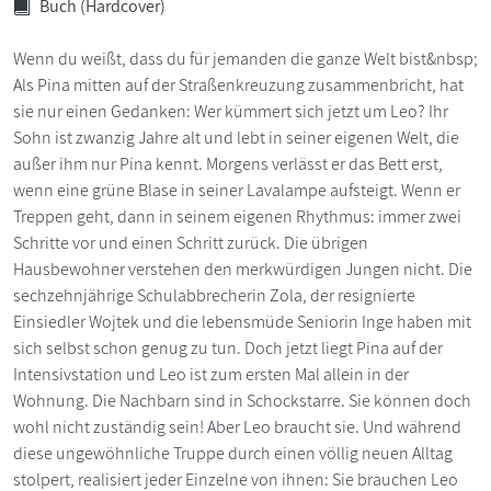
Buch (Hardcover)
Wenn du weißt, dass du für jemanden die ganze Welt bist&nbsp;
Als Pina mitten auf der Straßenkreuzung zusammenbricht, hat
sie nur einen Gedanken: Wer kümmert sich jetzt um Leo? Ihr
Sohn ist zwanzig Jahre alt und lebt in seiner eigenen Welt, die
außer ihm nur Pina kennt. Morgens verlässt er das Bett erst,
wenn eine grüne Blase in seiner Lavalampe aufsteigt. Wenn er
Treppen geht, dann in seinem eigenen Rhythmus: immer zwei
Schritte vor und einen Schritt zurück. Die übrigen
Hausbewohner verstehen den merkwürdigen Jungen nicht. Die
sechzehnjährige Schulabbrecherin Zola, der resignierte
Einsiedler Wojtek und die lebensmüde Seniorin Inge haben mit
sich selbst schon genug zu tun. Doch jetzt liegt Pina auf der
Intensivstation und Leo ist zum ersten Mal allein in der
Wohnung. Die Nachbarn sind in Schockstarre. Sie können doch
wohl nicht zuständig sein! Aber Leo braucht sie. Und während
diese ungewöhnliche Truppe durch einen völlig neuen Alltag
stolpert, realisiert jeder Einzelne von ihnen: Sie brauchen Leo