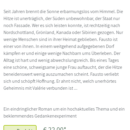
Seit Jahren brennt die Sonne erbarmungslos vom Himmel. Die
Hitze ist unerträglich, der Süden unbewohnbar, der Staat nur
noch Fassade. Wer es sich leisten konnte, ist rechtzeitig nach
Nordschottland, Grönland, Kanada oder Sibirien gezogen. Nur
wenige Menschen sind in ihrer Heimat geblieben. Fausto ist
einer von ihnen. In einem weitgehend aufgegebenen Dorf
kämpfen er und einige wenige Nachbarn ums Überleben. Der
Alltag ist hart und wenig abwechslungsreich. Bis eines Tages
eine schöne, schweigsame junge Frau auftaucht, der die Hitze
beneidenswert wenig auszumachen scheint. Fausto verliebt
sich und schöpft Hoffnung. Er ahnt nicht, welch unerhörtes
Geheimnis mit Valérie verbunden ist ...
Ein eindringlicher Roman um ein hochaktuelles Thema und ein
beklemmendes Gedankenexperiment
€ 22,00*