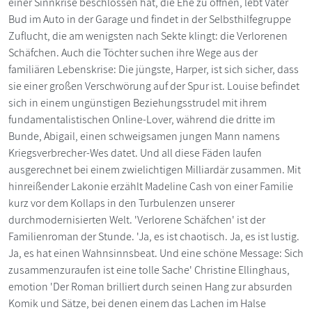
einer Sinnkrise beschlossen hat, die Ehe zu öffnen, lebt Vater
Bud im Auto in der Garage und findet in der Selbsthilfegruppe
Zuflucht, die am wenigsten nach Sekte klingt: die Verlorenen
Schäfchen. Auch die Töchter suchen ihre Wege aus der
familiären Lebenskrise: Die jüngste, Harper, ist sich sicher, dass
sie einer großen Verschwörung auf der Spur ist. Louise befindet
sich in einem ungünstigen Beziehungsstrudel mit ihrem
fundamentalistischen Online-Lover, während die dritte im
Bunde, Abigail, einen schweigsamen jungen Mann namens
Kriegsverbrecher-Wes datet. Und all diese Fäden laufen
ausgerechnet bei einem zwielichtigen Milliardär zusammen. Mit
hinreißender Lakonie erzählt Madeline Cash von einer Familie
kurz vor dem Kollaps in den Turbulenzen unserer
durchmodernisierten Welt. 'Verlorene Schäfchen' ist der
Familienroman der Stunde. 'Ja, es ist chaotisch. Ja, es ist lustig.
Ja, es hat einen Wahnsinnsbeat. Und eine schöne Message: Sich
zusammenzuraufen ist eine tolle Sache' Christine Ellinghaus,
emotion 'Der Roman brilliert durch seinen Hang zur absurden
Komik und Sätze, bei denen einem das Lachen im Halse