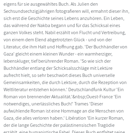
eigens für sie ausgewähltes Buch. Als Julien den
Sechsundsechzigjährigen fotografieren will, ermahnt dieser ihn,
sich erst die Geschichte seines Lebens anzuhören. Ein Leben,
das während der Nakba begann und für das Schicksal eines
ganzen Volkes steht. Nabil erzählt von Flucht und Vertreibung,
von einem dem Elend abgetrotzten Glück - und von der
Literatur, die ihm Halt und Hoffnung gab. 'Der Buchhändler von
Gaza' gleicht einem kleinen Wunder - ein warmherziger,
lebenskluger, tief berührender Roman. 'So wie sich der
Buchhändler entlang der Schicksalsschläge mit Lektüre
aufrecht hielt, so sehr beschwört dieses Buch universelle
Gemeinsamkeiten, die durch Lektüre, durch die Rezeption von
Weltliteratur entstehen können.' Deutschlandfunk Kultur 'Ein
Roman von brennender Aktualität.'&nbsp;Ouest-France 'Ein
notwendiges, unerlässliches Buch!' Trames 'Dieser
aufwühlende Roman ist eine Hommage an die Menschen von
Gaza, die alles verloren haben.' Libération 'Ein kurzer Roman,
der die lange Geschichte der palästinensischen Tragödie
erzählt, eine humanistische Fabel. Dieses Buch entfaltet seine