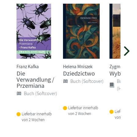
Franz Kafka
Helena Mniszek
Zygmunt Kacz
Die
Dziedzictwo
WybÃ3r P
Verwandlung /
Buch (Softcover)
Buch
Przemiana
(Hardcove
Buch (Softcover)
Lieferbar innerhalb
Lieferbar inne
von 2 Wochen
Lieferbar innerhalb
von 2 Woche
von 2 Wochen