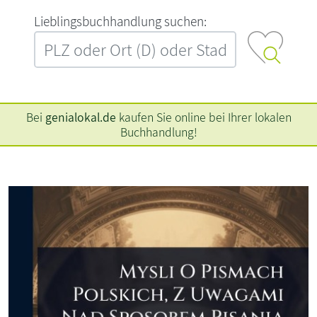
L‍i‍e‍b‍l‍i‍n‍g‍s‍b‍u‍c‍h‍h‍a‍n‍d‍l‍u‍n‍g‍ ‍s‍u‍c‍h‍e‍n‍:‍
Bei
genialokal.de
kaufen Sie online bei Ihrer lokalen
Buchhandlung!