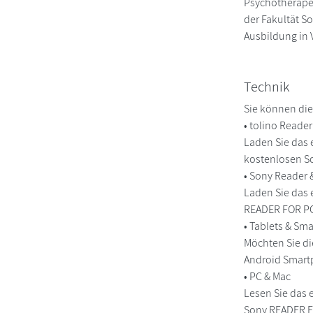
Psychotherapeu
der Fakultät S
Ausbildung in 
Technik
Sie können die
• tolino Reade
Laden Sie das 
kostenlosen So
• Sony Reader
Laden Sie das 
READER FOR PC/
• Tablets & S
Möchten Sie di
Android Smart
• PC & Mac
Lesen Sie das 
Sony READER FO