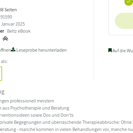
308 Seiten
291590
Januar 2025
ler
Beltz eBook
ffnen
Leseprobe herunterladen
Auf die Wu
 als:
ng
gen professionell meistern
en aus Psychotherapie und Beratung
erventionsideen sowie Dos und Don'ts
private Begegnungen und überraschende Therapieabbrüche: Ohne Zwe
eratung - manche kommen in vielen Behandlungen vor, manche nur e