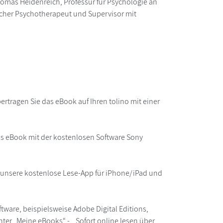
homas Heidenreich, Professur für Psychologie an
ischer Psychotherapeut und Supervisor mit
rtragen Sie das eBook auf Ihren tolino mit einer
as eBook mit der kostenlosen Software Sony
r unsere kostenlose Lese-App für iPhone/iPad und
ware, beispielsweise Adobe Digital Editions,
ter „Meine eBooks“ - „Sofort online lesen über