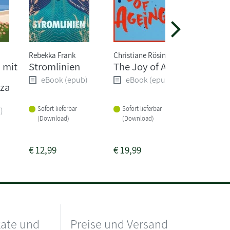
Rebekka Frank
Christiane Rösinger
Michiko 
 mit
Stromlinien
The Joy of Ageing
Frau K
empfieh
eBook (epub)
eBook (epub)
zza
Buch
eBoo
Sofort lieferbar
Sofort lieferbar
)
(Download)
(Download)
Sofort li
(Downlo
€
12,99
€
19,99
€
4,99
kate und
Preise und Versand