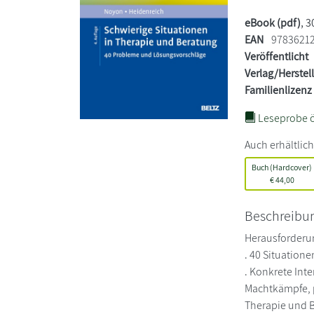
eBook (pdf)
, 
EAN
9783621
Veröffentlicht
Verlag/Herstel
Familienlizenz
Leseprobe ö
Auch erhältlich
Buch (Hardcover)
€
44,00
Beschreibu
Herausforderun
. 40 Situation
. Konkrete Int
Machtkämpfe, 
Therapie und B