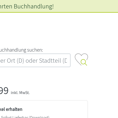
hrten
Buchhandlung!
‍u‍c‍h‍h‍a‍n‍d‍l‍u‍n‍g‍ ‍s‍u‍c‍h‍e‍n‍:‍
,99
inkl. MwSt.
kel erhalten
Sofort Lieferbar (Download)