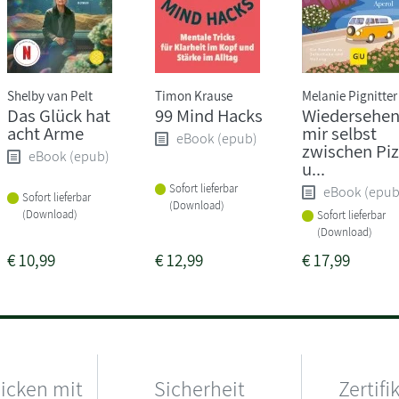
Shelby van Pelt
Timon Krause
Melanie Pignitter
Das Glück hat
99 Mind Hacks
Wiedersehen
acht Arme
mir selbst
eBook (epub)
zwischen Pi
eBook (epub)
u...
Sofort lieferbar
eBook (epub
Sofort lieferbar
(Download)
(Download)
Sofort lieferbar
(Download)
€
10,99
€
12,99
€
17,99
hicken mit
Sicherheit
Zertifi