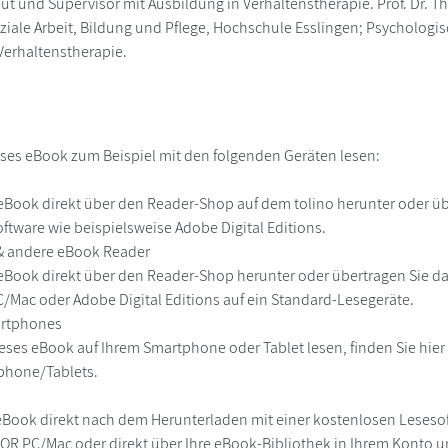
t und Supervisor mit Ausbildung in Verhaltenstherapie. Prof. Dr. T
oziale Arbeit, Bildung und Pflege, Hochschule Esslingen; Psycholog
Verhaltenstherapie.
ses eBook zum Beispiel mit den folgenden Geräten lesen:
r
eBook direkt über den Reader-Shop auf dem tolino herunter oder übe
ftware wie beispielsweise Adobe Digital Editions.
 & andere eBook Reader
eBook direkt über den Reader-Shop herunter oder übertragen Sie d
Mac oder Adobe Digital Editions auf ein Standard-Lesegeräte.
martphones
eses eBook auf Ihrem Smartphone oder Tablet lesen, finden Sie hie
phone/Tablets.
eBook direkt nach dem Herunterladen mit einer kostenlosen Lesesoft
R PC/Mac oder direkt über Ihre eBook-Bibliothek in Ihrem Konto un