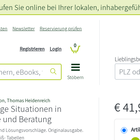
fen Sie online bei Ihrer lokalen
, inhabergefü
sten
Newsletter
Reservierung prüfen
0
Registrieren
Login
L‍i‍e‍b‍l‍i‍n‍g‍s‍b
Stöbern
on
,
Thomas Heidenreich
€
41
ge Situationen in
e und Beratung
Arti
nd Lösungsvorschläge. Originalausgabe.
iß- Tabellen