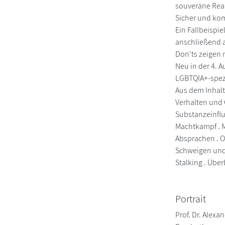
souveräne Reak
Sicher und ko
Ein Fallbeispi
anschließend a
Don'ts zeigen 
Neu in der 4. 
LGBTQIA+-spezi
Aus dem Inhalt
Verhalten und 
Substanzeinflu
Machtkampf . 
Absprachen . 
Schweigen und 
Stalking . Übe
Portrait
Prof. Dr. Alex