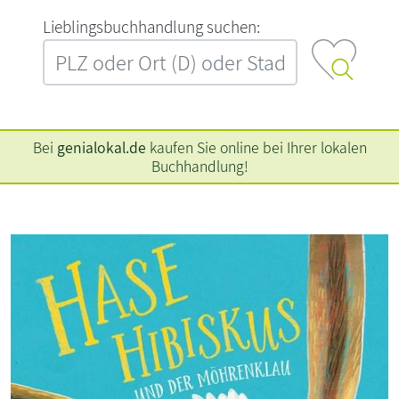
L‍i‍e‍b‍l‍i‍n‍g‍s‍b‍u‍c‍h‍h‍a‍n‍d‍l‍u‍n‍g‍ ‍s‍u‍c‍h‍e‍n‍:‍
Bei
genialokal.de
kaufen Sie online bei Ihrer lokalen
Buchhandlung!