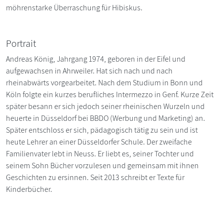
möhrenstarke Überraschung für Hibiskus.
Portrait
Andreas König, Jahrgang 1974, geboren in der Eifel und
aufgewachsen in Ahrweiler. Hat sich nach und nach
rheinabwärts vorgearbeitet. Nach dem Studium in Bonn und
Köln folgte ein kurzes berufliches Intermezzo in Genf. Kurze Zeit
später besann er sich jedoch seiner rheinischen Wurzeln und
heuerte in Düsseldorf bei BBDO (Werbung und Marketing) an.
Später entschloss er sich, pädagogisch tätig zu sein und ist
heute Lehrer an einer Düsseldorfer Schule. Der zweifache
Familienvater lebt in Neuss. Er liebt es, seiner Tochter und
seinem Sohn Bücher vorzulesen und gemeinsam mit ihnen
Geschichten zu ersinnen. Seit 2013 schreibt er Texte für
Kinderbücher.