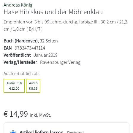
Andreas König
Hase Hibiskus und der Möhrenklau
Empfohlen von 3 bis 99 Jahre. durchg. farbige Ill.. 30,2 cm / 21,2
cm / 1,0 cm ( B/H/T )
Buch (Hardcover)
, 32 Seiten
EAN
9783473447114
Veröffentlicht
Januar 2019
Verlag/Hersteller
Ravensburger Verlag
Auch erhältlich als:
Audio (CD)
Audio
€
12,00
€
8,39
€
14,99
inkl. MwSt.
Artikel liefern lassen
- Portofrei