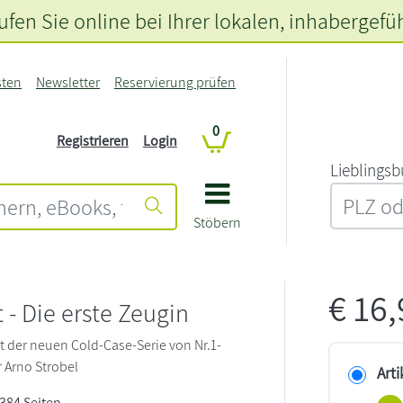
fen Sie online bei Ihrer lokalen
, inhabergefü
sten
Newsletter
Reservierung prüfen
0
Registrieren
Login
L‍i‍e‍b‍l‍i‍n‍g‍s‍b
Stöbern
€
16
 - Die erste Zeugin
akt der neuen Cold-Case-Serie von Nr.1-
r Arno Strobel
Arti
 384 Seiten