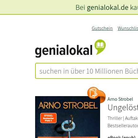
Bei
genialokal.de
kau
Gutschein
Wunschli
Arno Strobel
Ungelöst
Thriller | Auft
Bestsellerauto
eBook (epub)
,