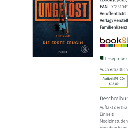
EAN
9783104
Veröffentlicht
Verlag/Herstel
Familienlizenz
Leseprobe ö
Auch erhältlich
Audio (MP3-CD)
€
18,00
Beschreibu
Auftakt der br
Einheit!
Medizinstudent
trotzdem kann 