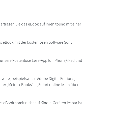
rtragen Sie das eBook auf Ihren tolino mit einer
as eBook mit der kostenlosen Software Sony
r unsere kostenlose Lese-App für iPhone/iPad und
ware, beispielsweise Adobe Digital Editions,
ter „Meine eBooks“ - „Sofort online lesen über
s eBook somit nicht auf Kindle-Geräten lesbar ist.