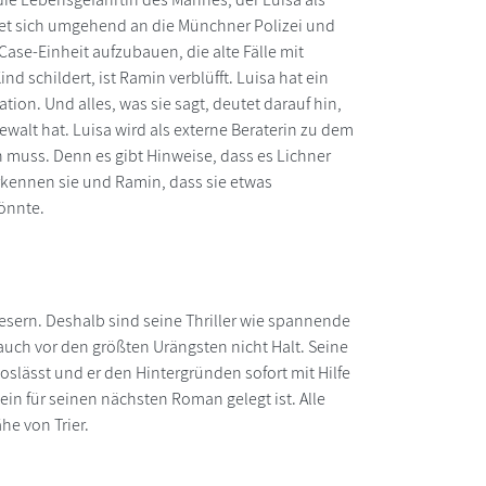
ndet sich umgehend an die Münchner Polizei und
Case-Einheit aufzubauen, die alte Fälle mit
d schildert, ist Ramin verblüfft. Luisa hat ein
tion. Und alles, was sie sagt, deutet darauf hin,
Gewalt hat. Luisa wird als externe Beraterin zu dem
n muss. Denn es gibt Hinweise, dass es Lichner
rkennen sie und Ramin, dass sie etwas
önnte.
Lesern. Deshalb sind seine Thriller wie spannende
ch vor den größten Urängsten nicht Halt. Seine
loslässt und er den Hintergründen sofort mit Hilfe
ein für seinen nächsten Roman gelegt ist. Alle
ähe von Trier.