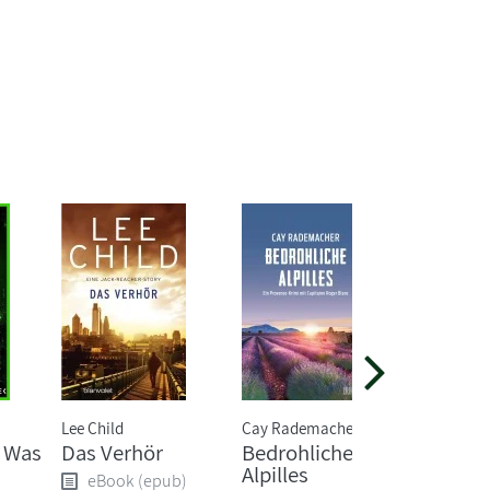
Lee Child
Cay Rademacher
Caro Clai
- Was
Das Verhör
Bedrohliche
Yester
Alpilles
eBook (epub)
eBoo