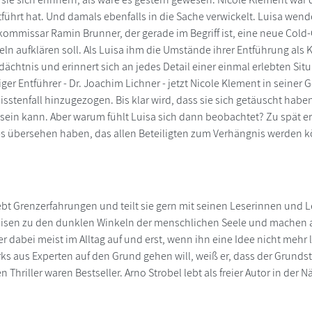
tführt hat. Und damals ebenfalls in die Sache verwickelt. Luisa we
tkommissar Ramin Brunner, der gerade im Begriff ist, eine neue Cold-
n aufklären soll. Als Luisa ihm die Umstände ihrer Entführung als Kin
ächtnis und erinnert sich an jedes Detail einer einmal erlebten Situa
ger Entführer - Dr. Joachim Lichner - jetzt Nicole Klement in seiner 
isstenfall hinzugezogen. Bis klar wird, dass sie sich getäuscht habe
sein kann. Aber warum fühlt Luisa sich dann beobachtet? Zu spät e
s übersehen haben, das allen Beteiligten zum Verhängnis werden k
iebt Grenzerfahrungen und teilt sie gern mit seinen Leserinnen und 
sen zu den dunklen Winkeln der menschlichen Seele und machen au
r dabei meist im Alltag auf und erst, wenn ihn eine Idee nicht mehr 
ks aus Experten auf den Grund gehen will, weiß er, dass der Grundst
n Thriller waren Bestseller. Arno Strobel lebt als freier Autor in der N