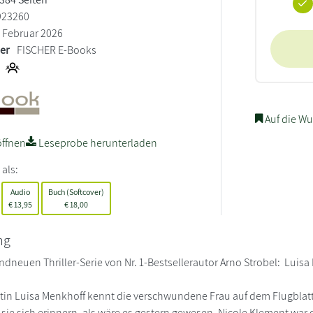
923260
Februar 2026
ler
FISCHER E-Books
Auf die Wu
ffnen
Leseprobe herunterladen
 als:
Audio
Buch (Softcover)
€
13,95
€
18,00
ng
andneuen Thriller-Serie von Nr. 1-Bestsellerautor Arno Strobel: Lui
in Luisa Menkhoff kennt die verschwundene Frau auf dem Flugblatt. E
sie sich erinnern, als wäre es gestern gewesen. Nicole Klement war 