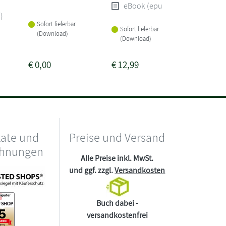
eBook (epub)
)
Sofort lieferbar
Sofort li
Sofort lieferbar
(Download)
(Downlo
(Download)
€
0,00
€
12,99
€
23,99
kate und
Preise und Versand
chnungen
Alle Preise inkl. MwSt.
und ggf. zzgl.
Versandkosten
Buch dabei -
versandkostenfrei