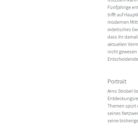
Fünfjährige en
trifft auf Haup
modernen Mittel
eidetisches Ged
dass ihr damali
aktuellen Verm
nicht gewesen 
Entscheidende
Portrait
Arno Strobel l
Entdeckungsrei
Themen spürt e
seines Netzwer
seine bisherige