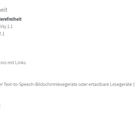
heit
ierefreiheit
ity 1.1
2.1
hnis mit Links
er Text-to-Speech-Bildschirmlesegeräte oder ertastbare Lesegeräte (B
t