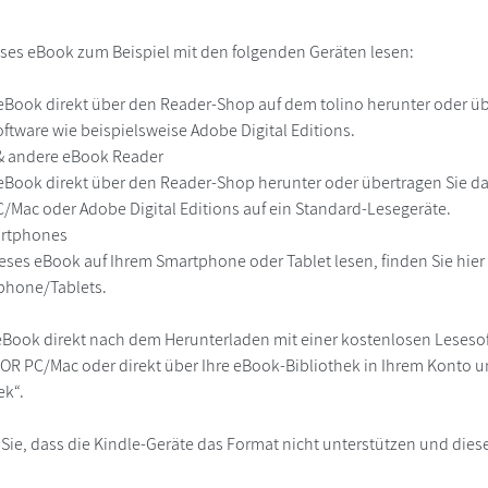
ses eBook zum Beispiel mit den folgenden Geräten lesen:
r
eBook direkt über den Reader-Shop auf dem tolino herunter oder übe
ftware wie beispielsweise Adobe Digital Editions.
 & andere eBook Reader
eBook direkt über den Reader-Shop herunter oder übertragen Sie d
Mac oder Adobe Digital Editions auf ein Standard-Lesegeräte.
martphones
eses eBook auf Ihrem Smartphone oder Tablet lesen, finden Sie hie
phone/Tablets.
eBook direkt nach dem Herunterladen mit einer kostenlosen Lesesoft
R PC/Mac oder direkt über Ihre eBook-Bibliothek in Ihrem Konto un
ek“.
 Sie, dass die Kindle-Geräte das Format nicht unterstützen und diese