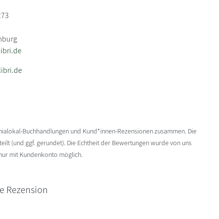
273
mburg
bri.de
ibri.de
enialokal-Buchhandlungen und Kund*innen-Rezensionen zusammen. Die
ilt (und ggf. gerundet). Die Echtheit der Bewertungen wurde von uns
 nur mit Kundenkonto möglich.
ne Rezension