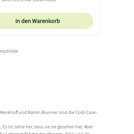
In den Warenkorb
nschliste
sa Menkhoff und Ramin Brunner sind die Cold-Case-
s ist Jahre her, dass sie sie gesehen hat. Aber
die Lebensgefährtin des Mannes, der Luisa als