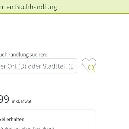
hrten
Buchhandlung!
‍u‍c‍h‍h‍a‍n‍d‍l‍u‍n‍g‍ ‍s‍u‍c‍h‍e‍n‍:‍
,99
inkl. MwSt.
kel erhalten
Sofort Lieferbar (Download)