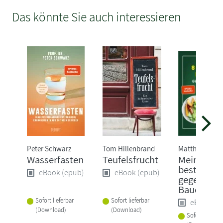
Das könnte Sie auch interessieren
Peter Schwarz
Tom Hillenbrand
Matthias Riedl
Wasserfasten
Teufelsfrucht
Meine 80
besten Re
eBook (epub)
eBook (epub)
gegen
Bauchfett
Sofort lieferbar
Sofort lieferbar
eBook (e
(Download)
(Download)
Sofort lieferba