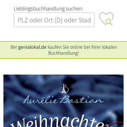
L‍i‍e‍b‍l‍i‍n‍g‍s‍b‍u‍c‍h‍h‍a‍n‍d‍l‍u‍n‍g‍ ‍s‍u‍c‍h‍e‍n‍:‍
Bei
genialokal.de
kaufen Sie online bei Ihrer lokalen
Buchhandlung!