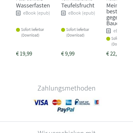
Wasserfasten
Teufelsfrucht
Meine 80
besten Re
eBook (epub)
eBook (epub)
gegen
Bauchfett
Sofort lieferbar
Sofort lieferbar
eBook (e
(Download)
(Download)
Sofort lieferba
(Download)
€
19,99
€
9,99
€
22,99
Zahlungsmethoden
Wir verschicken mit