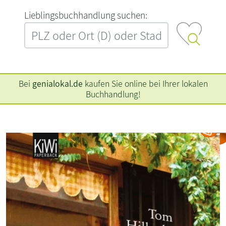
L‍i‍e‍b‍l‍i‍n‍g‍s‍b‍u‍c‍h‍h‍a‍n‍d‍l‍u‍n‍g‍ ‍s‍u‍c‍h‍e‍n‍:‍
Bei
genialokal.de
kaufen Sie online bei Ihrer lokalen
Buchhandlung!