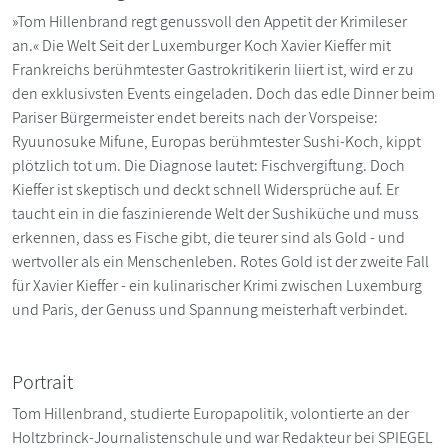
»Tom Hillenbrand regt genussvoll den Appetit der Krimileser
an.« Die Welt Seit der Luxemburger Koch Xavier Kieffer mit
Frankreichs berühmtester Gastrokritikerin liiert ist, wird er zu
den exklusivsten Events eingeladen. Doch das edle Dinner beim
Pariser Bürgermeister endet bereits nach der Vorspeise:
Ryuunosuke Mifune, Europas berühmtester Sushi-Koch, kippt
plötzlich tot um. Die Diagnose lautet: Fischvergiftung. Doch
Kieffer ist skeptisch und deckt schnell Widersprüche auf. Er
taucht ein in die faszinierende Welt der Sushiküche und muss
erkennen, dass es Fische gibt, die teurer sind als Gold - und
wertvoller als ein Menschenleben. Rotes Gold ist der zweite Fall
für Xavier Kieffer - ein kulinarischer Krimi zwischen Luxemburg
und Paris, der Genuss und Spannung meisterhaft verbindet.
Portrait
Tom Hillenbrand, studierte Europapolitik, volontierte an der
Holtzbrinck-Journalistenschule und war Redakteur bei SPIEGEL