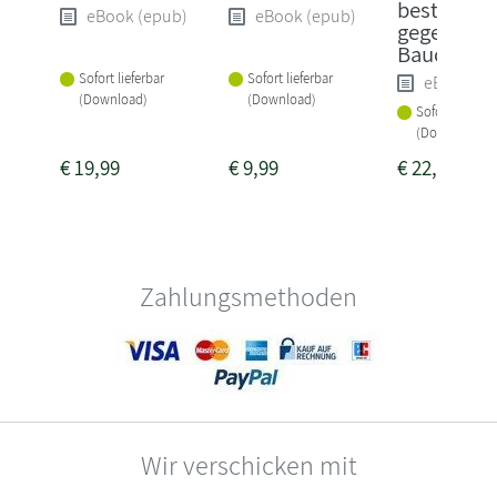
besten Re
eBook (epub)
eBook (epub)
gegen
Bauchfett
Sofort lieferbar
Sofort lieferbar
eBook (e
(Download)
(Download)
Sofort lieferba
(Download)
€
19,99
€
9,99
€
22,99
Zahlungsmethoden
Wir verschicken mit