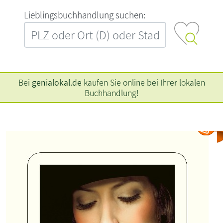
L‍i‍e‍b‍l‍i‍n‍g‍s‍b‍u‍c‍h‍h‍a‍n‍d‍l‍u‍n‍g‍ ‍s‍u‍c‍h‍e‍n‍:‍
Bei
genialokal.de
kaufen Sie online bei Ihrer lokalen
Buchhandlung!