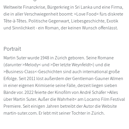
Weltweite Finanzkrise, Bürgerkrieg in Sri Lanka und eine Firma,
die in aller Verschwiegenheit boomt: >Love Food< fürs diskrete
Tête-à-Têtes. Politische Gegenwart, Liebesgeschichte, Exotik
und Sinnlichkeit - ein Roman, der keinen Wunsch offenlässt.
Portrait
Martin Suter wurde 1948 in Zürich geboren. Seine Romane
(darunter >Melody< und >Der letzte Weynfeldt<) und die
>Business-Class<-Geschichten sind auch international große
Erfolge. Seit 2011 löst außerdem der Gentleman-Gauner Allmen
in einer eigenen Krimiserie seine Fälle, derzeit liegen sieben
Bände vor. 2022 feierte der Kinofilm von André Schäfer >Alles
über Martin Suter. Außer die Wahrheit< am Locarno Film Festival
Premiere. Seit einigen Jahren betreibt der Autor die Website
martin-suter.com. Er lebt mit seiner Tochter in Zürich.