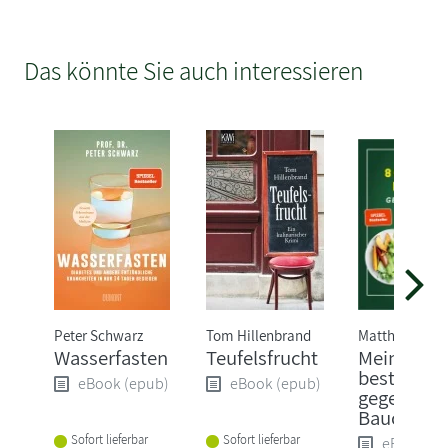
Das könnte Sie auch interessieren
Peter Schwarz
Tom Hillenbrand
Matthias Riedl
Wasserfasten
Teufelsfrucht
Meine 80
besten Re
eBook (epub)
eBook (epub)
gegen
Bauchfett
Sofort lieferbar
Sofort lieferbar
eBook (e