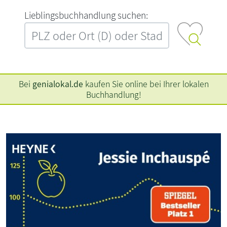
L‍i‍e‍b‍l‍i‍n‍g‍s‍b‍u‍c‍h‍h‍a‍n‍d‍l‍u‍n‍g‍ ‍s‍u‍c‍h‍e‍n‍:‍
Bei
genialokal.de
kaufen Sie online bei Ihrer lokalen
Buchhandlung!