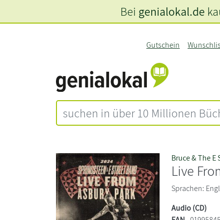
Bei
genialokal.de
kau
Gutschein
Wunschli
Bruce & The E 
Live Fro
Sprachen: Engli
Audio (CD)
EAN
0199584