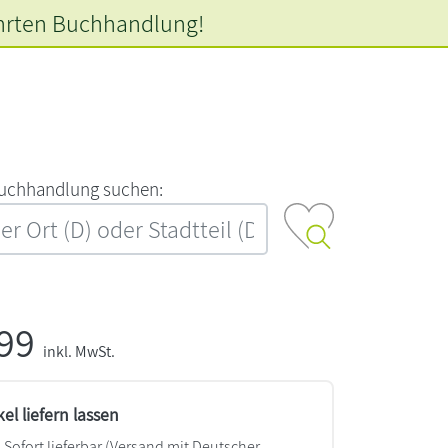
hrten
Buchhandlung!
‍u‍c‍h‍h‍a‍n‍d‍l‍u‍n‍g‍ ‍s‍u‍c‍h‍e‍n‍:‍
,99
inkl. MwSt.
kel liefern lassen
Sofort lieferbar
(Versand mit Deutscher