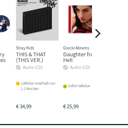
Stray Kids
Gracie Abrams
The Rolli
ry
THIS & THAT
Daughter from
Foreig
ies
(THIS VER.)
Hell
(Ltd. C
Ray Bo
Audio (CD)
Audio (CD)
Audio
Lieferbar innerhalb von
Sofort lieferbar
1-2 Wochen
Sofort li
€
34,99
€
25,99
€
55,00