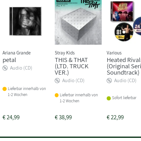
Ariana Grande
Stray Kids
Various
petal
THIS & THAT
Heated Rival
(LTD. TRUCK
(Original Ser
Audio (CD)
VER.)
Soundtrack)
Audio (CD)
Audio (CD)
Lieferbar innerhalb von
1-2 Wochen
Lieferbar innerhalb von
Sofort lieferbar
1-2 Wochen
€
24,99
€
38,99
€
22,99