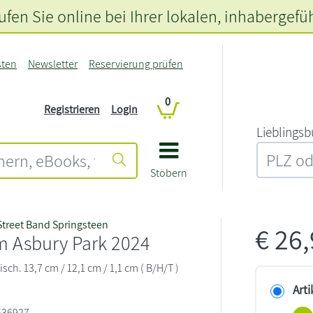
fen Sie online bei Ihrer lokalen
, inhabergefü
sten
Newsletter
Reservierung prüfen
0
Registrieren
Login
L‍i‍e‍b‍l‍i‍n‍g‍s‍b
Stöbern
Street Band Springsteen
€
26
m Asbury Park 2024
sch. 13,7 cm / 12,1 cm / 1,1 cm ( B/H/T )
Arti
536927