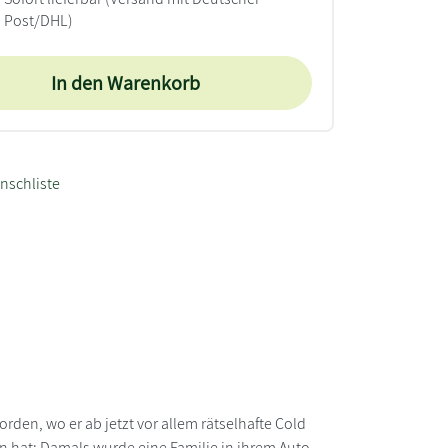
Post/DHL)
In den Warenkorb
nschliste
den, wo er ab jetzt vor allem rätselhafte Cold
den hat: Damals wurde eine Familie in ihrem Auto