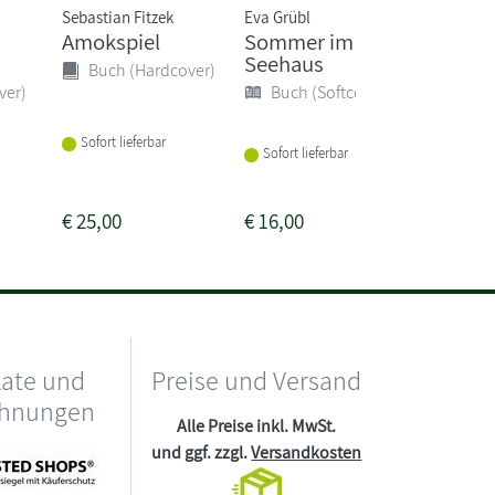
Sebastian Fitzek
Eva Grübl
Juli Zeh
Amokspiel
Sommer im
Pony 
Seehaus
Buch (Hardcover)
Buch 
ver)
Buch (Softcover)
Sofort lieferbar
Vorbeste
Sofort lieferbar
€
25,00
€
16,00
€
25,00
kate und
Preise und Versand
chnungen
Alle Preise inkl. MwSt.
und ggf. zzgl.
Versandkosten