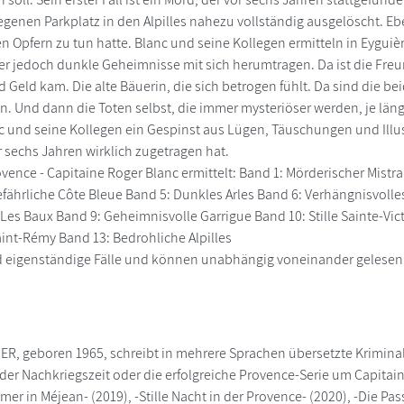
egenen Parkplatz in den Alpilles nahezu vollständig ausgelöscht. Ebe
n Opfern zu tun hatte. Blanc und seine Kollegen ermitteln in Eyguièr
 jedoch dunkle Geheimnisse mit sich herumtragen. Da ist die Freun
Geld kam. Die alte Bäuerin, die sich betrogen fühlt. Da sind die beid
n. Und dann die Toten selbst, die immer mysteriöser werden, je lä
c und seine Kollegen ein Gespinst aus Lügen, Täuschungen und Illu
sechs Jahren wirklich zugetragen hat.
ovence - Capitaine Roger Blanc ermittelt: Band 1: Mörderischer Mist
efährliche Côte Bleue Band 5: Dunkles Arles Band 6: Verhängnisvolle
es Baux Band 9: Geheimnisvolle Garrigue Band 10: Stille Sainte-Vic
aint-Rémy Band 13: Bedrohliche Alpilles
nd eigenständige Fälle und können unabhängig voneinander gelesen
, geboren 1965, schreibt in mehrere Sprachen übersetzte Krimina
r Nachkriegszeit oder die erfolgreiche Provence-Serie um Capitai
mer in Méjean- (2019), -Stille Nacht in der Provence- (2020), -Die P