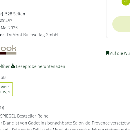
r)
, 528 Seiten
800453
Mai 2026
ler
DuMont Buchverlag GmbH
Auf die Wu
ffnen
Leseprobe herunterladen
 als:
Audio
€
15,99
ng
r SPIEGEL-Bestseller-Reihe
r Blanc ist von Gadet ins benachbarte Salon-de-Provence versetzt wor
 soll. Sein erster Fall ist ein Mord, der vor sechs Jahren stattgefun