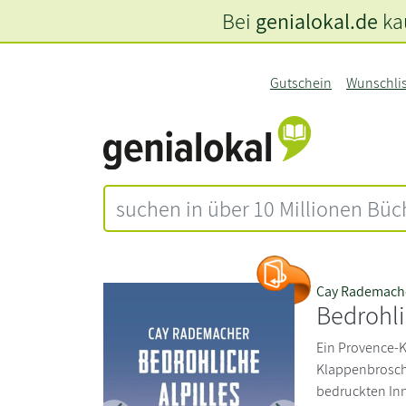
Bei
genialokal.de
kau
Gutschein
Wunschli
Cay Rademach
Bedrohli
Ein Provence-K
Klappenbrosch
bedruckten Inne