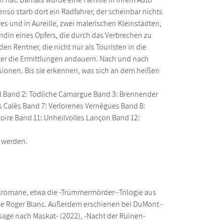
nso starb dort ein Radfahrer, der scheinbar nichts
es und in Aureille, zwei malerischen Kleinstädten,
din eines Opfers, die durch das Verbrechen zu
en Rentner, die nicht nur als Touristen in die
nger die Ermittlungen andauern. Nach und nach
sionen. Bis sie erkennen, was sich an dem heißen
ral Band 2: Tödliche Camargue Band 3: Brennender
s Calès Band 7: Verlorenes Vernègues Band 8:
toire Band 11: Unheilvolles Lançon Band 12:
 werden.
lromane, etwa die -Trümmermörder--Trilogie aus
ne Roger Blanc. Außerdem erschienen bei DuMont -
assage nach Maskat- (2022), -Nacht der Ruinen-