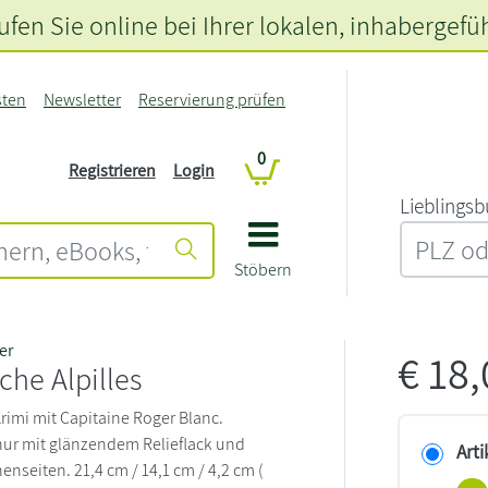
fen Sie online bei Ihrer lokalen
, inhabergefü
sten
Newsletter
Reservierung prüfen
0
Registrieren
Login
L‍i‍e‍b‍l‍i‍n‍g‍s‍b
Stöbern
er
€
18
che Alpilles
rimi mit Capitaine Roger Blanc.
ur mit glänzendem Relieflack und
Arti
nseiten. 21,4 cm / 14,1 cm / 4,2 cm (