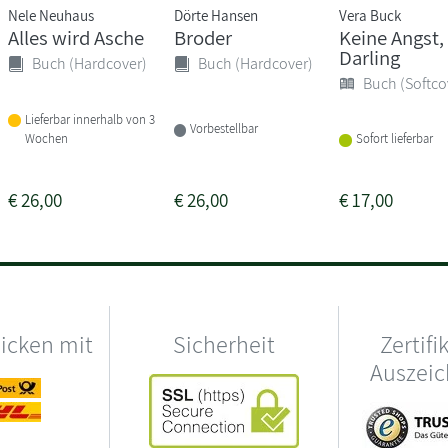
Nele Neuhaus
Dörte Hansen
Vera Buck
Alles wird Asche
Broder
Keine Angst,
Darling
Buch (Hardcover)
Buch (Hardcover)
Buch (Softco
Lieferbar innerhalb von 3
Vorbestellbar
Wochen
Sofort lieferbar
€
26,00
€
26,00
€
17,00
hicken mit
Sicherheit
Zertifi
Auszei