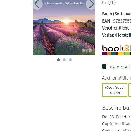
B/H/T )
Zurück
Weiter
Buch (Softcove
EAN
9783755
Veröffentlicht
Verlag/Herstel
Leseprobe ö
Auch erhältlich
eBook (epub)
€
12,99
Beschreibu
Der 13. Fall de
Capitaine Roge
Cases aufklären