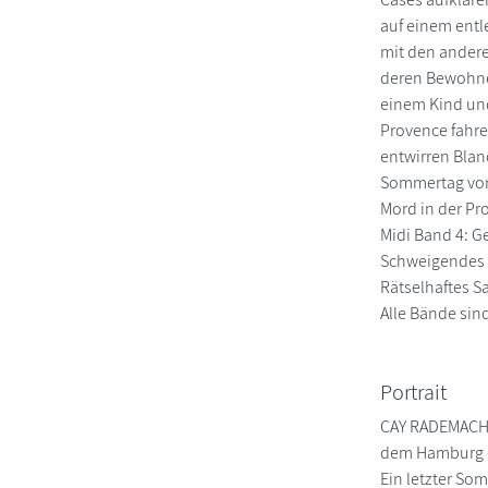
auf einem entl
mit den andere
deren Bewohner
einem Kind und 
Provence fahre
entwirren Blan
Sommertag vor 
Mord in der Pr
Midi Band 4: G
Schweigendes L
Rätselhaftes S
Alle Bände si
Portrait
CAY RADEMACHER
dem Hamburg de
Ein letzter Som