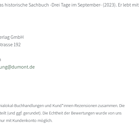
as historische Sachbuch -Drei Tage im September- (2023). Er lebt mit
erlag GmbH
trasse 192
n
llung@dumont.de
enialokal-Buchhandlungen und Kund*innen-Rezensionen zusammen. Die
ilt (und ggf. gerundet). Die Echtheit der Bewertungen wurde von uns
 nur mit Kundenkonto möglich.