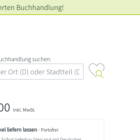
hrten
Buchhandlung!
‍u‍c‍h‍h‍a‍n‍d‍l‍u‍n‍g‍ ‍s‍u‍c‍h‍e‍n‍:‍
,00
inkl. MwSt.
kel liefern lassen
- Portofrei
Sofort lieferbar
(Versand mit Deutscher