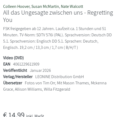
Colleen Hoover
,
Susan McMartin
,
Nate Walcott
All das Ungesagte zwischen uns - Regretting
You
FSK freigegeben ab 12 Jahren. Laufzeit ca. 1 Stunden und 51
Minuten. TV-Norm: SDTV 576i (PAL). Sprachversion: Deutsch DD
5.1. Sprachversion: Englisch DD 5.1. Sprachen: Deutsch,
Englisch. 19,2 cm / 13,3 cm / 1,7 cm ( B/H/T )
Video (DVD)
EAN
4061229611909
Veröffentlicht
Januar 2026
Verlag/Hersteller
LEONINE Distribution GmbH
Übersetzer
Fotos von Tim Orr, Mit Mason Thames, Mckenna
Grace, Allison Williams, Willa Fitzgerald
€
14,99
inkl. MwSt.