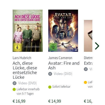
Lars Hubrich
James Cameron
Dietmar Jaco
Ach, diese
Avatar: Fire and
Extrawurs
Lücke, diese
Ash
Video (DV
entsetzliche
Video (DVD)
Lücke
Lieferbar inne
Video (DVD)
von 3 Woche
Sofort lieferbar
Lieferbar innerhalb
von 5-7 Tagen
€
16,99
€
14,99
€
16,99