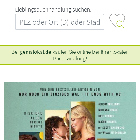
L‍i‍e‍b‍l‍i‍n‍g‍s‍b‍u‍c‍h‍h‍a‍n‍d‍l‍u‍n‍g‍ ‍s‍u‍c‍h‍e‍n‍:‍
Bei
genialokal.de
kaufen Sie online bei Ihrer lokalen
Buchhandlung!