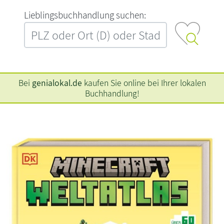
L‍i‍e‍b‍l‍i‍n‍g‍s‍b‍u‍c‍h‍h‍a‍n‍d‍l‍u‍n‍g‍ ‍s‍u‍c‍h‍e‍n‍:‍
Bei
genialokal.de
kaufen Sie online bei Ihrer lokalen
Buchhandlung!