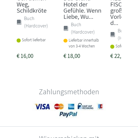
Weg,
Hotel der
FISCHER: 
Schildkröte
Gefühle. Wenn
große
Liebe, Wu...
Vorlesebuc
Buch
d...
Buch
(Hardcover)
Buch
(Hardcover)
(Hardcove
Sofort lieferbar
Lieferbar innerhalb
von 3-4 Wochen
Sofort lieferba
€
16,00
€
18,00
€
22,00
Zahlungsmethoden