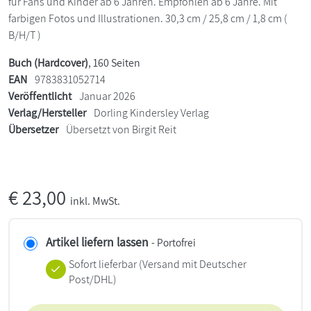
für Fans und Kinder ab 6 Jahren. Empfohlen ab 6 Jahre. Mit
farbigen Fotos und Illustrationen. 30,3 cm / 25,8 cm / 1,8 cm (
B/H/T )
Buch (Hardcover)
, 160 Seiten
EAN
9783831052714
Veröffentlicht
Januar 2026
Verlag/Hersteller
Dorling Kindersley Verlag
Übersetzer
Übersetzt von Birgit Reit
€
23,00
inkl. MwSt.
Artikel liefern lassen
- Portofrei
Sofort lieferbar
(Versand mit Deutscher
Post/DHL)