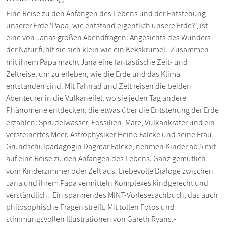
Eine Reise zu den Anfängen des Lebens und der Entstehung
unserer Erde 'Papa, wie entstand eigentlich unsere Erde?', ist
eine von Janas großen Abendfragen. Angesichts des Wunders
der Natur fühlt sie sich klein wie ein Kekskrümel. Zusammen
mit ihrem Papa macht Jana eine fantastische Zeit- und
Zeltreise, um zu erleben, wie die Erde und das Klima
entstanden sind. Mit Fahrrad und Zelt reisen die beiden
Abenteurer in die Vulkaneifel, wo sie jeden Tag andere
Phänomene entdecken, die etwas über die Entstehung der Erde
erzählen: Sprudelwasser, Fossilien, Mare, Vulkankrater und ein
versteinertes Meer. Astrophysiker Heino Falcke und seine Frau,
Grundschulpädagogin Dagmar Falcke, nehmen Kinder ab 5 mit
auf eine Reise zu den Anfängen des Lebens. Ganz gemütlich
vom Kinderzimmer oder Zelt aus. Liebevolle Dialoge zwischen
Jana und ihrem Papa vermitteln Komplexes kindgerecht und
verständlich. Ein spannendes MINT-Vorlesesachbuch, das auch
philosophische Fragen streift. Mit tollen Fotos und
stimmungsvollen Illustrationen von Gareth Ryans.-