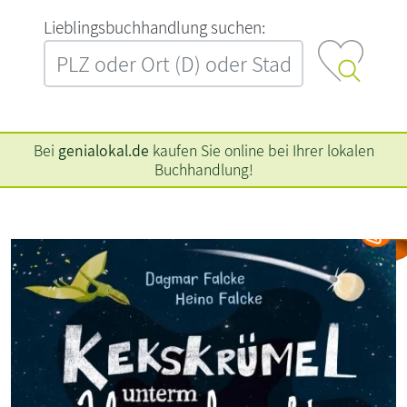
L‍i‍e‍b‍l‍i‍n‍g‍s‍b‍u‍c‍h‍h‍a‍n‍d‍l‍u‍n‍g‍ ‍s‍u‍c‍h‍e‍n‍:‍
Bei
genialokal.de
kaufen Sie online bei Ihrer lokalen
Buchhandlung!