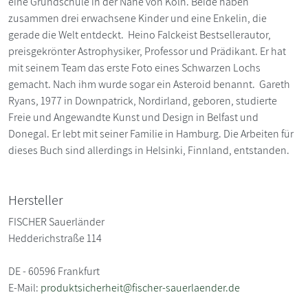
eine Grundschule in der Nähe von Köln. Beide haben
zusammen drei erwachsene Kinder und eine Enkelin, die
gerade die Welt entdeckt. Heino Falckeist Bestsellerautor,
preisgekrönter Astrophysiker, Professor und Prädikant. Er hat
mit seinem Team das erste Foto eines Schwarzen Lochs
gemacht. Nach ihm wurde sogar ein Asteroid benannt. Gareth
Ryans, 1977 in Downpatrick, Nordirland, geboren, studierte
Freie und Angewandte Kunst und Design in Belfast und
Donegal. Er lebt mit seiner Familie in Hamburg. Die Arbeiten für
dieses Buch sind allerdings in Helsinki, Finnland, entstanden.
Hersteller
FISCHER Sauerländer
Hedderichstraße 114
DE - 60596 Frankfurt
E-Mail:
produktsicherheit@fischer-sauerlaender.de