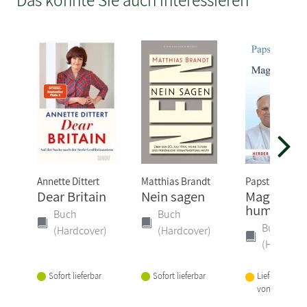
Annette Dittert
Matthias Brandt
Papst Leo XIV.
Dear Britain
Nein sagen
Magnifica
humanita
Buch
Buch
Buch
(Hardcover)
(Hardcover)
(Hardcove
Sofort lieferbar
Sofort lieferbar
Lieferbar inne
von 1-2 Woch