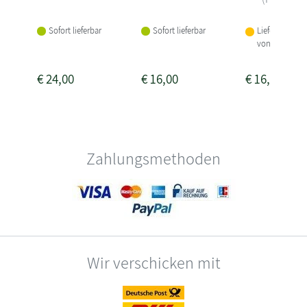
Sofort lieferbar
Sofort lieferbar
Lieferbar inne
von 1-2 Woch
€
24,00
€
16,00
€
16,00
Zahlungsmethoden
Wir verschicken mit