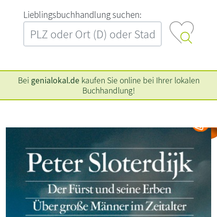
L‍i‍e‍b‍l‍i‍n‍g‍s‍b‍u‍c‍h‍h‍a‍n‍d‍l‍u‍n‍g‍ ‍s‍u‍c‍h‍e‍n‍:‍
Bei
genialokal.de
kaufen Sie online bei Ihrer lokalen
Buchhandlung!