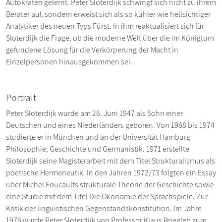
Autokraten gelernt. Peter Sloterdijk schwingt sich nicht zu ihrem
Berater auf, sondern erweist sich als so kühler wie hellsichtiger
Analytiker des neuen Typs Fürst. In ihm reaktualisiert sich für
Sloterdijk die Frage, ob die moderne Welt über die im Königtum
gefundene Lösung für die Verkörperung der Macht in
Einzelpersonen hinausgekommen sei.
Portrait
Peter Sloterdijk wurde am 26. Juni 1947 als Sohn einer
Deutschen und eines Niederländers geboren. Von 1968 bis 1974
studierte er in München und an der Universität Hamburg
Philosophie, Geschichte und Germanistik. 1971 erstellte
Sloterdijk seine Magisterarbeit mit dem Titel Strukturalismus als
poetische Hermeneutik. In den Jahren 1972/73 folgten ein Essay
über Michel Foucaults strukturale Theorie der Geschichte sowie
eine Studie mit dem Titel Die Ökonomie der Sprachspiele. Zur
Kritik der linguistischen Gegenstandskonstitution. Im Jahre
1976 wurde Peter Sloterdijk von Professor Klaus Briegleb zum