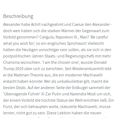
Beschreibung
Alexander habe Achill nachgeahmt und Caesar den Alexander -
doch wen haben sich die starken Männer der Gegenwart zum
Vorbild genommen? Caligula, Napoleon III., Mao? 'Be careful
what you wish for', so ein englisches Sprichwort: Vielleicht
hätten die Heutigen vorsichtiger sein sollen, als sie sich in den
postpolitischen Jahren Staats- und Regierungschefs mit mehr
Charisma wünschten. 'I am the chosen one', wusste Donald
Trump 2019 über sich zu berichten. Seit Wiederamtsantritt lebt
er die Madman-Theorie aus, die ein moderner Machiavelli
erdacht haben könnte: Wer als unkalkulierbar gilt, macht die
besten Deals. Auf der anderen Seite der Erdkugel sammelt der
'Überragende Führer' Xi Zar Putin und Narendra Modi um sich,
der einem Vorbild die höchste Statue der Welt errichten ließ. Ein
Fürst, der sich behaupten wolle, statuierte Machiavelli, müsse
lernen, nicht gut zu sein. Diese Lektion haben die neuen