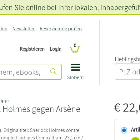
fen Sie online bei Ihrer lokalen
, inhabergefü
sten
Newsletter
Reservierung prüfen
0
Registrieren
Login
L‍i‍e‍b‍l‍i‍n‍g‍s‍b
Stöbern
lippi
€
22
k Holmes gegen Arsène
Arti
. Originaltitel: Sherlock Holmes contre
komplett farbiges Comicalbum. 23,1 cm /