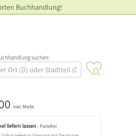
hrten
Buchhandlung!
‍u‍c‍h‍h‍a‍n‍d‍l‍u‍n‍g‍ ‍s‍u‍c‍h‍e‍n‍:‍
,00
inkl. MwSt.
kel liefern lassen
- Portofrei
Sofort lieferbar
(Versand mit Deutscher