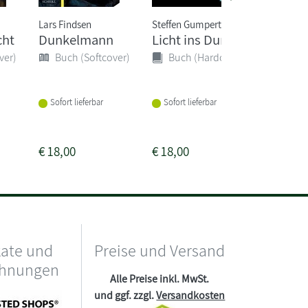
Lars Findsen
Steffen Gumpert
Ursula Po
cht
Dunkelmann
Licht ins Dunkel
Cryptos
Graphi
ver)
Buch (Softcover)
Buch (Hardcover)
Buch 
Sofort lieferbar
Sofort lieferbar
Sofort li
€
18,00
€
18,00
€
24,00
kate und
Preise und Versand
chnungen
Alle Preise inkl. MwSt.
und ggf. zzgl.
Versandkosten