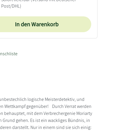
Post/DHL)
In den Warenkorb
nschliste
unbestechlich logische Meisterdetektiv, und
osen Wettkampf gegenüber! Durch Verrat werden
n behauptet, mit dem Verbrechergenie Moriarty
Grund gehen. Es ist ein wackliges Bündnis, in
en darstellt. Nur in einem sind sie sich einig: