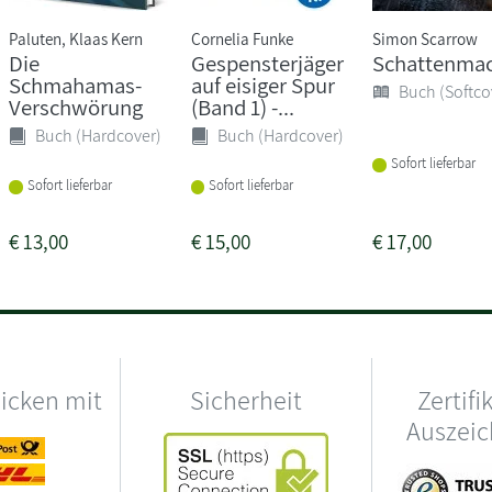
Paluten, Klaas Kern
Cornelia Funke
Simon Scarrow
Die
Gespensterjäger
Schattenma
Schmahamas-
auf eisiger Spur
Buch (Softco
Verschwörung
(Band 1) -...
Buch (Hardcover)
Buch (Hardcover)
Sofort lieferbar
Sofort lieferbar
Sofort lieferbar
€
13,00
€
15,00
€
17,00
hicken mit
Sicherheit
Zertifi
Auszei