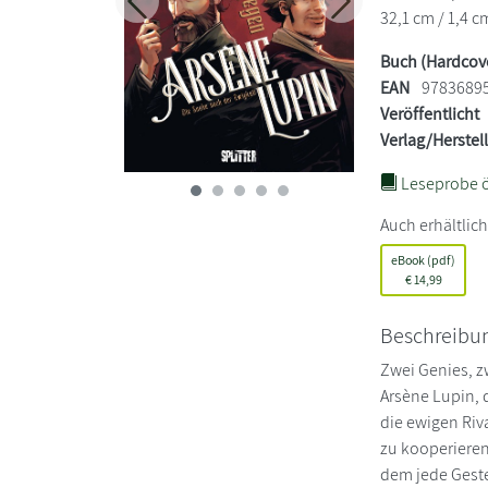
Zurück
Weiter
32,1 cm / 1,4 c
Buch (Hardcov
EAN
9783689
Veröffentlicht
Verlag/Herstel
Leseprobe ö
Auch erhältlich
eBook (pdf)
€
14,99
Beschreibu
Zwei Genies, z
Arsène Lupin, 
die ewigen Ri
zu kooperieren
dem jede Geste