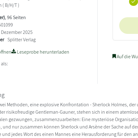
m ( B/H/T )
er)
, 96 Seiten
501099
Dezember 2025
ler
Splitter Verlag
ffnen
Leseprobe herunterladen
Auf die Wu
 als:
ng
wei Methoden, eine explosive Konfrontation - Sherlock Holmes, der 
der risikofreudige Gentleman-Gauner, stehen sich in einem ateml
valen gezwungen, zusammenzuarbeiten: Eine mysteriöse Organisatio
, und nur zusammen können Sherlock und Arsène der Sache auf den 
 und jedes Wort des einen Mannes eine Herausforderung für den ander