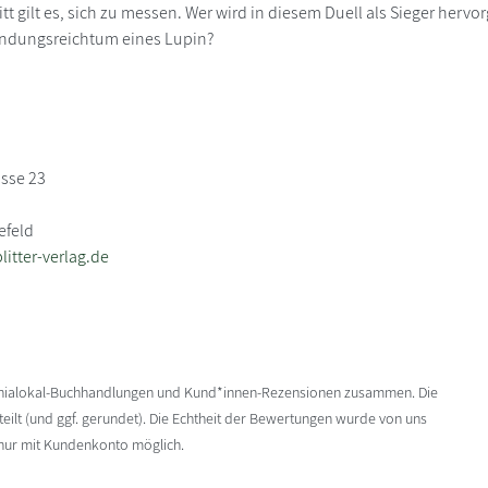
tt gilt es, sich zu messen. Wer wird in diesem Duell als Sieger herv
indungsreichtum eines Lupin?
sse 23
efeld
litter-verlag.de
enialokal-Buchhandlungen und Kund*innen-Rezensionen zusammen. Die
ilt (und ggf. gerundet). Die Echtheit der Bewertungen wurde von uns
 nur mit Kundenkonto möglich.