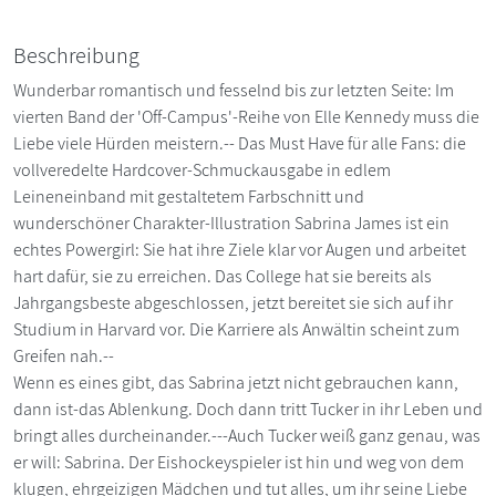
Beschreibung
Wunderbar romantisch und fesselnd bis zur letzten Seite: Im
vierten Band der 'Off-Campus'-Reihe von Elle Kennedy muss die
Liebe viele Hürden meistern.-- Das Must Have für alle Fans: die
vollveredelte Hardcover-Schmuckausgabe in edlem
Leineneinband mit gestaltetem Farbschnitt und
wunderschöner Charakter-Illustration Sabrina James ist ein
echtes Powergirl: Sie hat ihre Ziele klar vor Augen und arbeitet
hart dafür, sie zu erreichen. Das College hat sie bereits als
Jahrgangsbeste abgeschlossen, jetzt bereitet sie sich auf ihr
Studium in Harvard vor. Die Karriere als Anwältin scheint zum
Greifen nah.--
Wenn es eines gibt, das Sabrina jetzt nicht gebrauchen kann,
dann ist-das Ablenkung. Doch dann tritt Tucker in ihr Leben und
bringt alles durcheinander.---Auch Tucker weiß ganz genau, was
er will: Sabrina. Der Eishockeyspieler ist hin und weg von dem
klugen, ehrgeizigen Mädchen und tut alles, um ihr seine Liebe