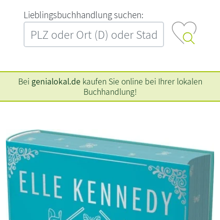
L‍i‍e‍b‍l‍i‍n‍g‍s‍b‍u‍c‍h‍h‍a‍n‍d‍l‍u‍n‍g‍ ‍s‍u‍c‍h‍e‍n‍:‍
Bei
genialokal.de
kaufen Sie online bei Ihrer lokalen
Buchhandlung!