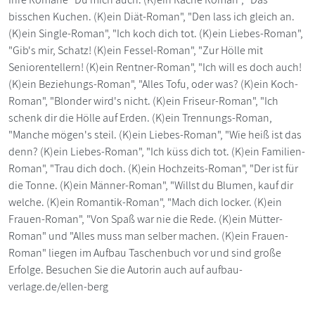
bisschen Kuchen. (K)ein Diät-Roman", "Den lass ich gleich an.
(K)ein Single-Roman", "Ich koch dich tot. (K)ein Liebes-Roman",
"Gib's mir, Schatz! (K)ein Fessel-Roman", "Zur Hölle mit
Seniorentellern! (K)ein Rentner-Roman", "Ich will es doch auch!
(K)ein Beziehungs-Roman", "Alles Tofu, oder was? (K)ein Koch-
Roman", "Blonder wird's nicht. (K)ein Friseur-Roman", "Ich
schenk dir die Hölle auf Erden. (K)ein Trennungs-Roman,
"Manche mögen's steil. (K)ein Liebes-Roman", "Wie heiß ist das
denn? (K)ein Liebes-Roman", "Ich küss dich tot. (K)ein Familien-
Roman", "Trau dich doch. (K)ein Hochzeits-Roman", "Der ist für
die Tonne. (K)ein Männer-Roman", "Willst du Blumen, kauf dir
welche. (K)ein Romantik-Roman", "Mach dich locker. (K)ein
Frauen-Roman", "Von Spaß war nie die Rede. (K)ein Mütter-
Roman" und "Alles muss man selber machen. (K)ein Frauen-
Roman" liegen im Aufbau Taschenbuch vor und sind große
Erfolge. Besuchen Sie die Autorin auch auf aufbau-
verlage.de/ellen-berg