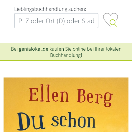
L‍i‍e‍b‍l‍i‍n‍g‍s‍b‍u‍c‍h‍h‍a‍n‍d‍l‍u‍n‍g‍ ‍s‍u‍c‍h‍e‍n‍:‍
Bei
genialokal.de
kaufen Sie online bei Ihrer lokalen
Buchhandlung!