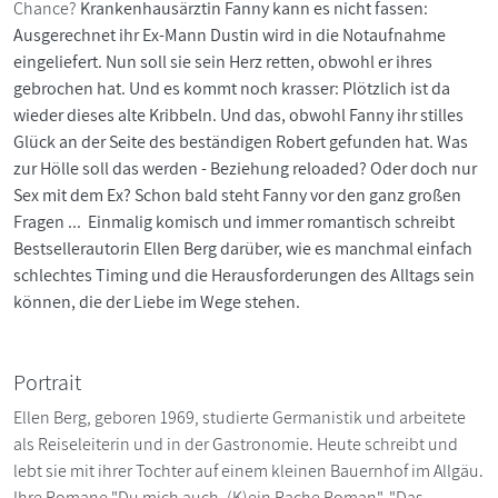
Chance?
Krankenhausärztin Fanny kann es nicht fassen:
Ausgerechnet ihr Ex-Mann Dustin wird in die Notaufnahme
eingeliefert. Nun soll sie sein Herz retten, obwohl er ihres
gebrochen hat. Und es kommt noch krasser: Plötzlich ist da
wieder dieses alte Kribbeln. Und das, obwohl Fanny ihr stilles
Glück an der Seite des beständigen Robert gefunden hat. Was
zur Hölle soll das werden - Beziehung reloaded? Oder doch nur
Sex mit dem Ex? Schon bald steht Fanny vor den ganz großen
Fragen ... Einmalig komisch und immer romantisch schreibt
Bestsellerautorin Ellen Berg darüber, wie es manchmal einfach
schlechtes Timing und die Herausforderungen des Alltags sein
können, die der Liebe im Wege stehen.
Portrait
Ellen Berg, geboren 1969, studierte Germanistik und arbeitete
als Reiseleiterin und in der Gastronomie. Heute schreibt und
lebt sie mit ihrer Tochter auf einem kleinen Bauernhof im Allgäu.
Ihre Romane "Du mich auch. (K)ein Rache Roman", "Das