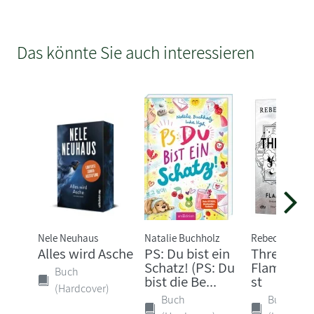
Das könnte Sie auch interessieren
Nele Neuhaus
Natalie Buchholz
Rebecca Yarro
Alles wird Asche
PS: Du bist ein
Threshing 
Schatz! (PS: Du
Flammeng
Buch
bist die Be...
st
(Hardcover)
Buch
Buch