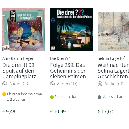
Ann-Katrin Heger
Die Drei ???
Selma Lagerlöf
Die drei !!! 99:
Folge 239: Das
Weihnachten
Spuk auf dem
Geheimnis der
Selma Lagerl
Campingplatz
sieben Palmen
Geschichten.
Audio (CD)
Audio (CD)
Audio (CD)
Lieferbar innerhalb von
Sofort lieferbar
Vorbestellbar
1-2 Wochen
€
9,49
€
10,99
€
17,00