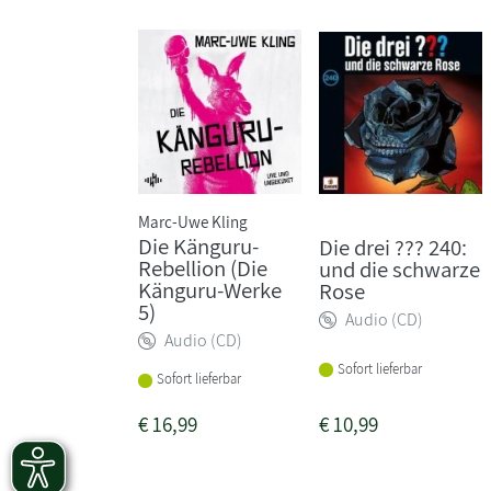
Marc-Uwe Kling
Die Känguru-
Die drei ??? 240:
Rebellion (Die
und die schwarze
Känguru-Werke
Rose
5)
Audio (CD)
Audio (CD)
Sofort lieferbar
Sofort lieferbar
€
16,99
€
10,99