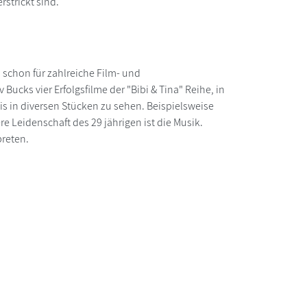
strickt sind.
d schon für zahlreiche Film- und
ucks vier Erfolgsfilme der "Bibi & Tina" Reihe, in
s in diversen Stücken zu sehen. Beispielsweise
e Leidenschaft des 29 jährigen ist die Musik.
preten.