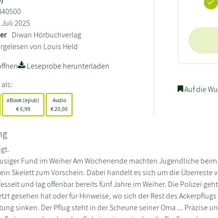
840500
Juli 2025
ler
Diwan Hörbuchverlag
rgelesen von Louis Held
ffnen
Leseprobe herunterladen
 als:
Auf die Wu
eBook (epub)
Audio
€
6,99
€
20,00
ng
gt.
ausiger Fund im Weiher Am Wochenende machten Jugendliche beim 
in Skelett zum Vorschein. Dabei handelt es sich um die Überreste vo
fesselt und lag offenbar bereits fünf Jahre im Weiher. Die Polizei g
tzt gesehen hat oder für Hinweise, wo sich der Rest des Ackerpflugs b
tung sinken. Der Pflug steht in der Scheune seiner Oma ... Präzise 