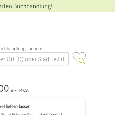
hrten
Buchhandlung!
‍u‍c‍h‍h‍a‍n‍d‍l‍u‍n‍g‍ ‍s‍u‍c‍h‍e‍n‍:‍
,00
inkl. MwSt.
kel liefern lassen
Sofort lieferbar
(Versand mit Deutscher