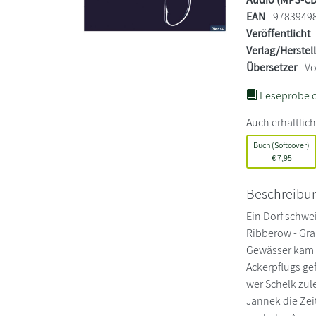
EAN
9783949
Veröffentlicht
Verlag/Herstel
Übersetzer
Vo
Leseprobe ö
Auch erhältlich
Buch (Softcover)
€
7,95
Beschreibu
Ein Dorf schwei
Ribberow - Gr
Gewässer kam e
Ackerpflugs ge
wer Schelk zule
Jannek die Zei