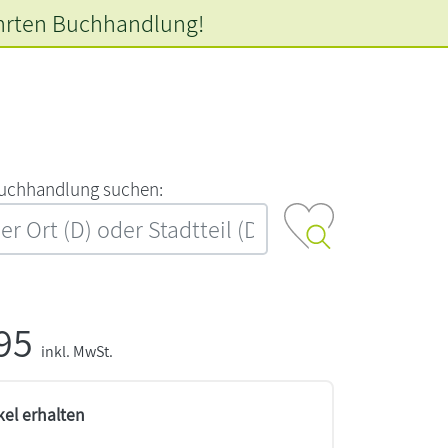
hrten
Buchhandlung!
‍u‍c‍h‍h‍a‍n‍d‍l‍u‍n‍g‍ ‍s‍u‍c‍h‍e‍n‍:‍
,95
inkl. MwSt.
kel erhalten