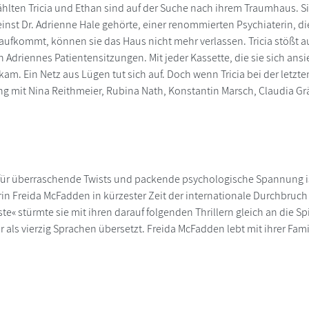
ählten Tricia und Ethan sind auf der Suche nach ihrem Traumhaus. 
inst Dr. Adrienne Hale gehörte, einer renommierten Psychiaterin, die
 aufkommt, können sie das Haus nicht mehr verlassen. Tricia stößt 
driennes Patientensitzungen. Mit jeder Kassette, die sie sich ansieh
am. Ein Netz aus Lügen tut sich auf. Doch wenn Tricia bei der letzte
g mit Nina Reithmeier, Rubina Nath, Konstantin Marsch, Claudia Gr
 für überraschende Twists und packende psychologische Spannung i
rin Freida McFadden in kürzester Zeit der internationale Durchbr
e« stürmte sie mit ihren darauf folgenden Thrillern gleich an die Spi
 als vierzig Sprachen übersetzt. Freida McFadden lebt mit ihrer Fami