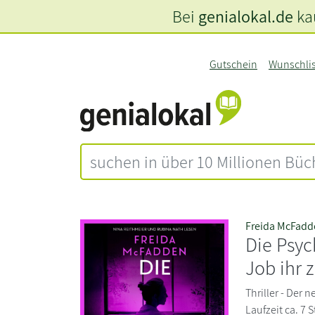
Bei
genialokal.de
kau
Gutschein
Wunschli
Freida McFadd
Die Psyc
Job ihr 
Thriller - Der 
Laufzeit ca. 7