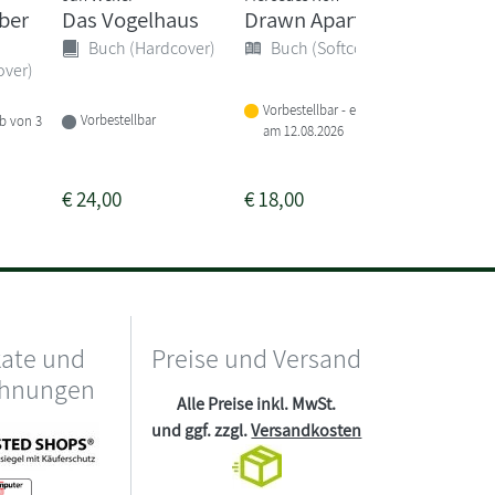
ber
Das Vogelhaus
Drawn Apart
Das kl
Buch 9 
Buch (Hardcover)
Buch (Softcover)
Außeri
over)
(Das...
Vorbestellbar - erscheint
Buch 
Vorbestellbar
lb von 3
am 12.08.2026
Lieferba
1-2 Woc
€
24,00
€
18,00
€
15,00
kate und
Preise und Versand
chnungen
Alle Preise inkl. MwSt.
und ggf. zzgl.
Versandkosten