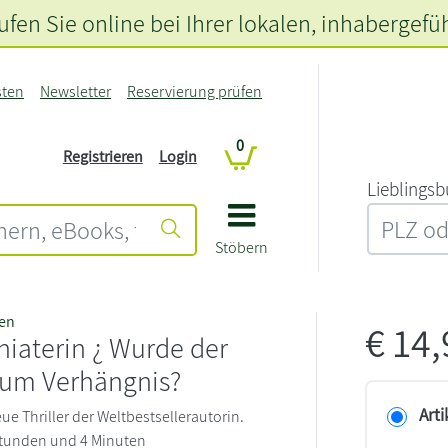
fen Sie online bei Ihrer lokalen
, inhabergefü
sten
Newsletter
Reservierung prüfen
0
Registrieren
Login
L‍i‍e‍b‍l‍i‍n‍g‍s‍b
Stöbern
en
€
14
hiaterin ¿ Wurde der
zum Verhängnis?
Arti
neue Thriller der Weltbestsellerautorin.
 Stunden und 4 Minuten