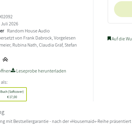
902092
Juli 2026
ler
Random House Audio
ersetzt von Frank Dabrock, Vorgelesen
Auf die Wu
meier, Rubina Nath, Claudia Gräf, Stefan
ffnen
Leseprobe herunterladen
 als:
Buch (Softcover)
€
17,00
ng
g mit Bestsellergarantie - nach der »Housemaid«-Reihe präsentier