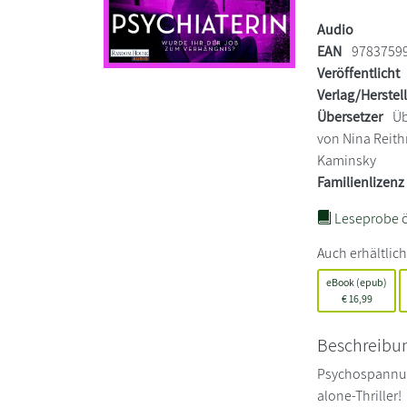
Audio
EAN
9783759
Veröffentlicht
Verlag/Herstel
Übersetzer
Üb
von Nina Reith
Kaminsky
Familienlizenz
Leseprobe ö
Auch erhältlich
eBook (epub)
€
16,99
Beschreibu
Psychospannun
alone-Thriller!