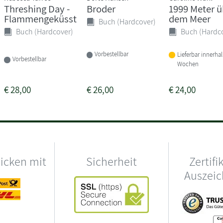
Threshing Day -
Broder
1999 Meter ü
Flammengeküsst
dem Meer
Buch (Hardcover)
Buch (Hardcover)
Buch (Hardc
Vorbestellbar
Lieferbar innerha
Vorbestellbar
Wochen
€
28,00
€
26,00
€
24,00
hicken mit
Sicherheit
Zertifi
Auszei