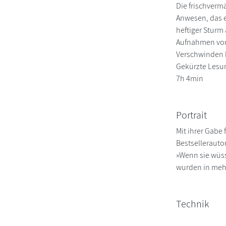
Die frischverm
Anwesen, das e
heftiger Sturm
Aufnahmen von A
Verschwinden k
Gekürzte Lesun
7h 4min
Portrait
Mit ihrer Gabe
Bestsellerauto
»Wenn sie wüsst
wurden in mehr
Technik