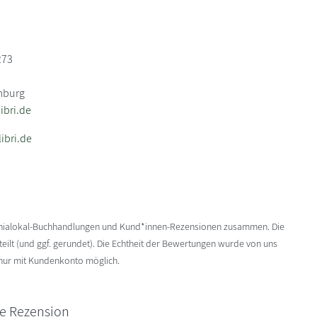
273
mburg
bri.de
ibri.de
enialokal-Buchhandlungen und Kund*innen-Rezensionen zusammen. Die
ilt (und ggf. gerundet). Die Echtheit der Bewertungen wurde von uns
 nur mit Kundenkonto möglich.
ne Rezension