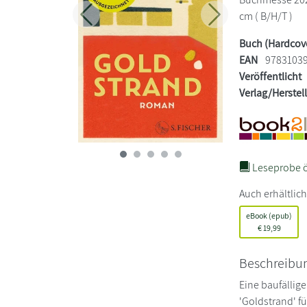
cm ( B/H/T )
Zurück
Weiter
Buch (Hardcov
EAN
9783103
Veröffentlicht
Verlag/Herstel
Leseprobe ö
Auch erhältlich
eBook (epub)
€
19,99
Beschreibu
Eine baufällig
'Goldstrand' f