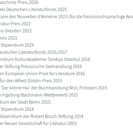
Kaschnitz-Preis 2026
 des Deutschen Literaturfonds 2025
éraire des Nouvelles d'Arménie 2023 (für die französischsprachige Au
ratur Preis 2022
eis Dresden 2022
reis 2021
n-Stipendium 2019
eutscher Literaturfonds 2016/2017
pendium Kulturakademie Tarabya Istanbul 2016
er Stiftung Preussische Seehandlung 2016
 den European Union Prize for Literature 2016
für den Alfred-Döblin-Preis 2015
is 'Der kleine Hai' der Buchhandlung Wist, Potsdam 2015
m Ingeborg-Bachmann-Wettbewerb 2015
dium der Stadt Berlin 2015
n-Stipendium 2014
Stipendium der Robert Bosch Stiftung 2014
er Neuen Gesellschaft für Literatur 2003