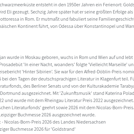
chwarzmeerküste entsteht in den 1950er Jahren ein Ferienort: Goldstr
ird Eli gezeugt. Sechzig Jahre später hat er seine größten Erfolge als 
ottoressa in Rom. Er mutmaßt und fabuliert seine Familiengeschich
äischen Kontinent führt, von Odessa über Konstantinopel und Warn
jan wurde in Moskau geboren, wuchs in Rom und Wien auf und lebt he
 Prosadebüt 'In einer Nacht, woanders' folgte 'Vielleicht Marseille'
eisebericht 'Hinter Sibirien'. Sie war für den Alfred-Döblin-Preis nom
bei den Tagen der deutschsprachigen Literatur in Klagenfurt teil. Fü
raturfonds, des Berliner Senats und von der Kulturakademie Tarabya
t Dortmund ausgezeichnet. Mit 'Zukunftsmusik' stand Katerina Poladja
2 und wurde mit dem Rheingau Literatur Preis 2022 ausgezeichnet.
schen Literaturfonds' geehrt sowie 2026 mit dem Nicolas-Born-Preis.
 Leipziger Buchmesse 2026 ausgezeichnet wurde.
e: - Nicolas-Born-Preis 2026 des Landes Niedersachsen
ipziger Buchmesse 2026 für 'Goldstrand'