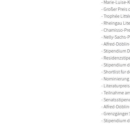
- Marie-Luise-
- Großer Preis
- Trophée Litt
- Rheingau Lite
- Chamisso-Pr
- Nelly-Sachs-P
- Alfred-Döbli
- Stipendium D
- Residenzsti
- Stipendium d
- Shortlist für
- Nominierung 
- Literaturpre
- Teilnahme a
- Senatsstipen
- Alfred-Döbli
- Grenzgänger 
- Stipendium d