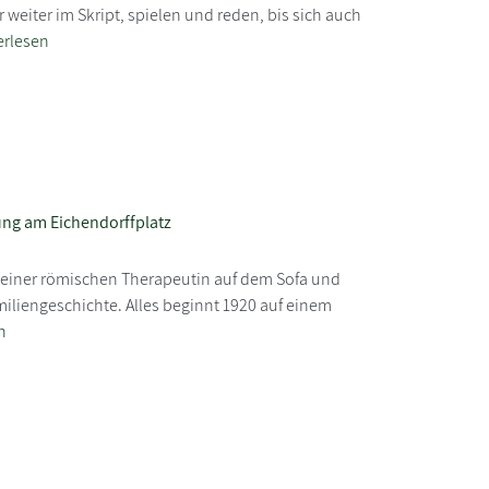
 weiter im Skript, spielen und reden, bis sich auch
erlesen
ng am Eichendorffplatz
i einer römischen Therapeutin auf dem Sofa und
miliengeschichte. Alles beginnt 1920 auf einem
n