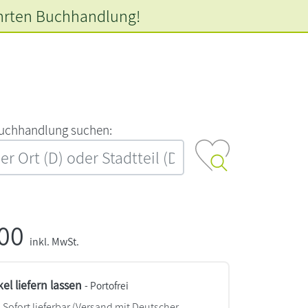
hrten
Buchhandlung!
‍u‍c‍h‍h‍a‍n‍d‍l‍u‍n‍g‍ ‍s‍u‍c‍h‍e‍n‍:‍
,00
inkl. MwSt.
kel liefern lassen
- Portofrei
Sofort lieferbar
(Versand mit Deutscher