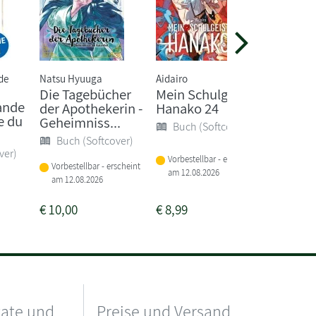
de
Natsu Hyuuga
Aidairo
Judith Sc
Die Tagebücher
Mein Schulgeist
Marmor
ande
der Apothekerin -
Hanako 24
Quecksi
e du
Geheimniss...
Nebel
Buch (Softcover)
Buch (Softcover)
Buch 
ver)
Vorbestellbar - erscheint
Vorbestellbar - erscheint
am 12.08.2026
Sofort li
am 12.08.2026
€
10,00
€
8,99
€
24,00
kate und
Preise und Versand