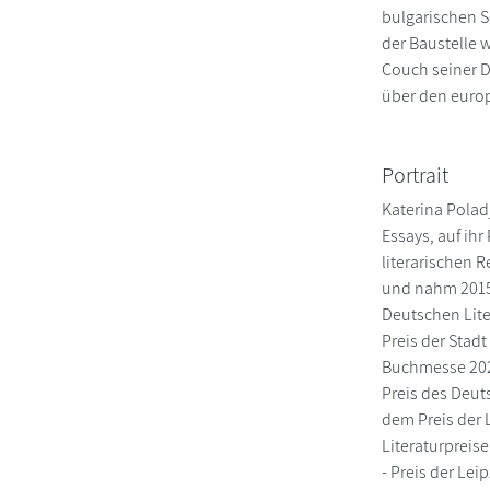
bulgarischen S
der Baustelle w
Couch seiner D
über den europ
Portrait
Katerina Polad
Essays, auf ihr
literarischen R
und nahm 2015 
Deutschen Lite
Preis der Stad
Buchmesse 202
Preis des Deut
dem Preis der
Literaturpreis
- Preis der Le