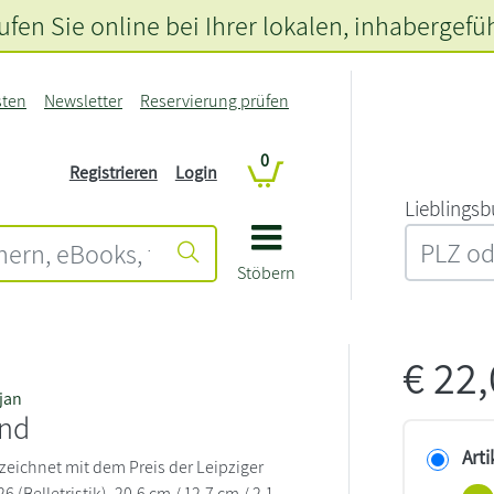
fen Sie online bei Ihrer lokalen
, inhabergefü
sten
Newsletter
Reservierung prüfen
0
Registrieren
Login
L‍i‍e‍b‍l‍i‍n‍g‍s‍b
Stöbern
€
22
jan
and
Arti
eichnet mit dem Preis der Leipziger
(Belletristik). 20,6 cm / 12,7 cm / 2,1