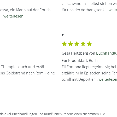
verschwinden - selbst stehen wir
oressa, ein Mann auf der Couch
für uns der Vorhang senk...
weit
..
weiterlesen
Gesa Hertzberg von
Buchhandlu
Für Produktart:
Buch
der Therapiecouch und erzählt
Eli Fontana liegt regelmäßig be
iens Goldstrand nach Rom – eine
erzählt ihr in Episoden seine Fa
Schiff mit Deportier...
weiterlese
enialokal-Buchhandlungen und Kund*innen-Rezensionen zusammen. Die