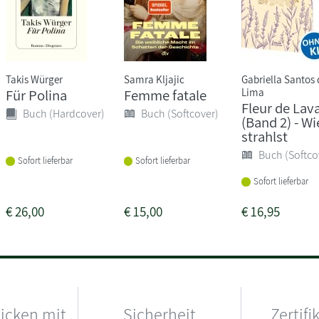
Takis Würger
Samra Kljajic
Gabriella Santos 
Lima
Für Polina
Femme fatale
Fleur de Lav
Buch (Hardcover)
Buch (Softcover)
(Band 2) - Wi
strahlst
Buch (Softco
Sofort lieferbar
Sofort lieferbar
Sofort lieferbar
€
26,00
€
15,00
€
16,95
hicken mit
Sicherheit
Zertifi