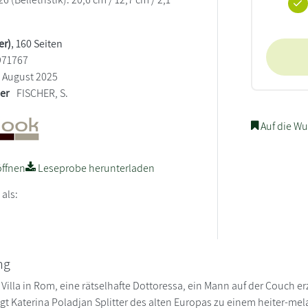
er)
, 160 Seiten
971767
August 2025
ler
FISCHER, S.
Auf die Wu
ffnen
Leseprobe herunterladen
 als:
ng
e Villa in Rom, eine rätselhafte Dottoressa, ein Mann auf der Couch
ügt Katerina Poladjan Splitter des alten Europas zu einem heiter-me