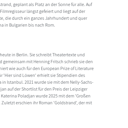
and, geplant als Platz an der Sonne für alle. Auf
Filmregisseur längst gefeiert und liegt auf der
te, die durch ein ganzes Jahrhundert und quer
a in Bulgarien bis nach Rom.
ute in Berlin. Sie schreibt Theatertexte und
 und gemeinsam mit Henning Fritsch schrieb sie den
iniert wie auch für den European Prize of Literature
r 'Hier sind Löwen' erhielt sie Stipendien des
 in Istanbul. 2021 wurde sie mit dem Nelly-Sachs-
n auf der Shortlist für den Preis der Leipziger
 Katerina Poladjan wurde 2025 mit dem 'Großen
 Zuletzt erschien ihr Roman 'Goldstrand', der mit