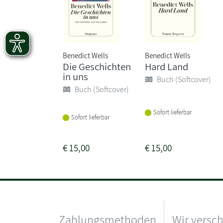
Benedict Wells
Benedict Wells
Die Geschichten
Hard Land
in uns
Buch (Softcover)
Buch (Softcover)
Sofort lieferbar
Sofort lieferbar
€
15,00
€
15,00
Zahlungsmethoden
Wir versc