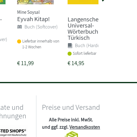
Mine Soysal
Eyvah Kitap!
-
Langenscheidt
PONS
Universal-
Kompa
Buch (Softcover)
Wörterbuch
uch Tü
Türkisch
ver)
Buch 
Lieferbar innerhalb von
Buch (Hardcover)
1-2 Wochen
Sofort li
Sofort lieferbar
€
11,99
€
14,95
€
34,95
kate und
Preise und Versand
chnungen
Alle Preise inkl. MwSt.
und ggf. zzgl.
Versandkosten