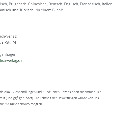
sch, Bulgarisch, Chinesisch, Deutsch, Englisch, Französisch, Italieni
nisch und Türkisch. *In einem Buch!*
uch-Verlag
er-Str. 74
ngenhagen
lisa-verlag.de
enialokal-Buchhandlungen und Kund*innen-Rezensionen zusammen. Die
ilt (und ggf. gerundet). Die Echtheit der Bewertungen wurde von uns
 nur mit Kundenkonto möglich.