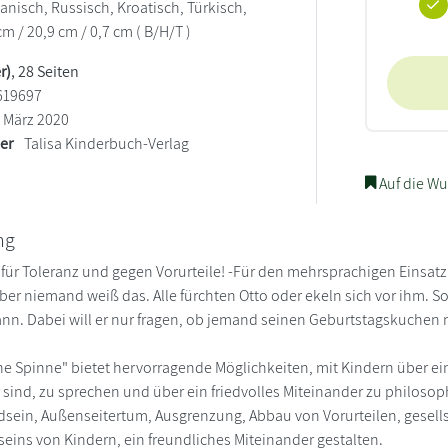
nisch, Russisch, Kroatisch, Türkisch,
cm / 20,9 cm / 0,7 cm ( B/H/T )
r)
, 28 Seiten
619697
März 2020
ler
Talisa Kinderbuch-Verlag
Auf die Wu
ng
 für Toleranz und gegen Vorurteile! -Für den mehrsprachigen Einsatz
aber niemand weiß das. Alle fürchten Otto oder ekeln sich vor ihm. S
nn. Dabei will er nur fragen, ob jemand seinen Geburtstagskuchen m
eine Spinne" bietet hervorragende Möglichkeiten, mit Kindern über e
sind, zu sprechen und über ein friedvolles Miteinander zu philosop
ein, Außenseitertum, Ausgrenzung, Abbau von Vorurteilen, gesellsch
eins von Kindern, ein freundliches Miteinander gestalten.