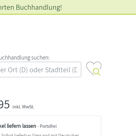
hrten
Buchhandlung!
‍u‍c‍h‍h‍a‍n‍d‍l‍u‍n‍g‍ ‍s‍u‍c‍h‍e‍n‍:‍
,95
inkl. MwSt.
kel liefern lassen
- Portofrei
Sofort lieferbar
(Versand mit Deutscher