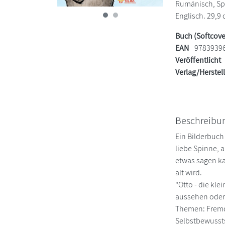
Rumänisch, Spa
Englisch. 29,9 
Buch (Softcove
EAN
9783939
Veröffentlicht
Verlag/Herstel
Beschreibu
Ein Bilderbuch
liebe Spinne, 
etwas sagen ka
alt wird.
"Otto - die kl
aussehen oder 
Themen: Fremds
Selbstbewussts