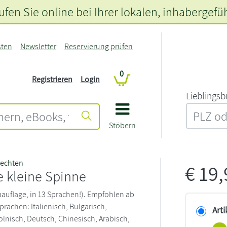
fen Sie online bei Ihrer lokalen
, inhabergefü
sten
Newsletter
Reservierung prüfen
0
Registrieren
Login
L‍i‍e‍b‍l‍i‍n‍g‍s‍b
Stöbern
nechten
€
19
ie kleine Spinne
uauflage, in 13 Sprachen!). Empfohlen ab
prachen: Italienisch, Bulgarisch,
Arti
olnisch, Deutsch, Chinesisch, Arabisch,