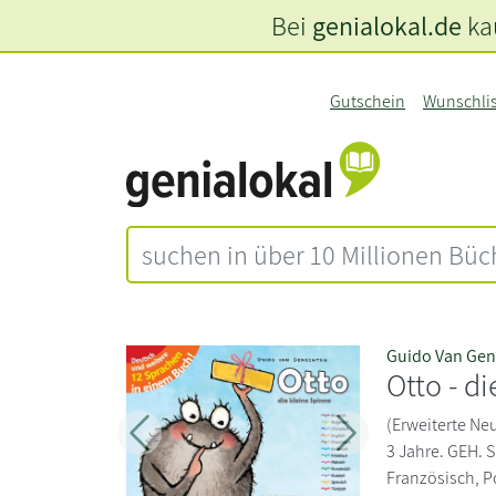
Bei
genialokal.de
kau
Gutschein
Wunschli
Guido Van Ge
Otto - d
(Erweiterte Ne
Zurück
Weiter
3 Jahre. GEH. S
Französisch, P